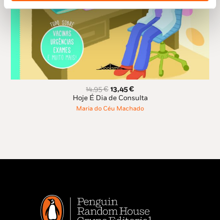
O
O
14,95
€
13,45
€
preço
preço
Hoje É Dia de Consulta
original
atual
Maria do Céu Machado
era:
é:
14,95 €.
13,45 €.