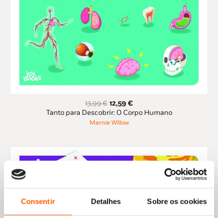
O
O
13,99
€
12,59
€
preço
preço
Tanto para Descobrir: O Corpo Humano
original
atual
Marnie Willow
era:
é:
13,99 €.
12,59 €.
Consentir
Detalhes
Sobre os cookies