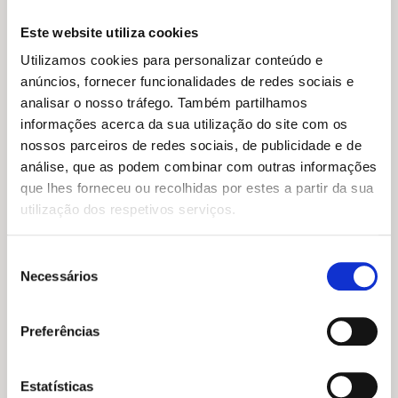
Este website utiliza cookies
Utilizamos cookies para personalizar conteúdo e
anúncios, fornecer funcionalidades de redes sociais e
analisar o nosso tráfego. Também partilhamos
informações acerca da sua utilização do site com os
nossos parceiros de redes sociais, de publicidade e de
análise, que as podem combinar com outras informações
que lhes forneceu ou recolhidas por estes a partir da sua
utilização dos respetivos serviços.
Seleção
Necessários
de
consentimento
Preferências
O
O
13,99
€
12,59
€
preço
preço
Tanto para Descobrir: O Espaço
original
atual
Marnie Willow
Estatísticas
era:
é: