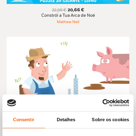
O
O
22,96
€
20,66
€
preço
preço
Constrói a Tua Arca de Noé
original
atual
Mathew Neil
era:
é:
22,96 €.
20,66 €.
Consentir
Detalhes
Sobre os cookies