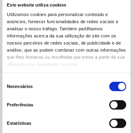
Este website utiliza cookies
Utilizamos cookies para personalizar conteúdo e
anúncios, fornecer funcionalidades de redes sociais e
analisar o nosso tráfego. Também partilhamos
informações acerca da sua utilização do site com os
nossos parceiros de redes sociais, de publicidade e de
análise, que as podem combinar com outras informações
que lhes forneceu ou recolhidas por estes a partir da sua
utilização dos respetivos serviços.
Seleção
Necessários
de
consentimento
O
O
19,99
€
17,99
€
Preferências
preço
preço
A Quinta: Primeiras Palavras
original
atual
Mathew Neil
era:
é:
Estatísticas
19,99 €.
17,99 €.