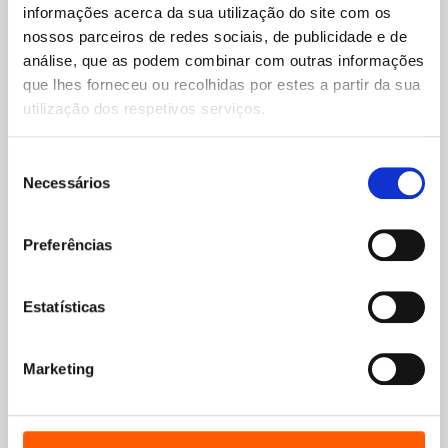
informações acerca da sua utilização do site com os
nossos parceiros de redes sociais, de publicidade e de
análise, que as podem combinar com outras informações
que lhes forneceu ou recolhidas por estes a partir da sua
utilização dos respetivos serviços.
Seleção
Necessários
de
consentimento
O
O
18,35
€
16,52
€
preço
preço
Preferências
Causa da Vida: Morte
original
atual
Matt Morgan
era:
é:
18,35 €.
16,52 €.
Estatísticas
Marketing