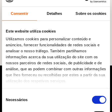
Consentir
Detalhes
Sobre os cookies
O
O
13,65
€
12,29
€
preço
preço
Patrulha Pata: O Filme dos Dinossauros: Missão Dinossauro:
Este website utiliza cookies
original
atual
O Livro do Filme
era:
é:
Utilizamos cookies para personalizar conteúdo e
Megan Roth
13,65 €.
12,29 €.
anúncios, fornecer funcionalidades de redes sociais e
analisar o nosso tráfego. Também partilhamos
informações acerca da sua utilização do site com os
nossos parceiros de redes sociais, de publicidade e de
análise, que as podem combinar com outras informações
que lhes forneceu ou recolhidas por estes a partir da sua
utilização dos respetivos serviços.
Seleção
Necessários
de
consentimento