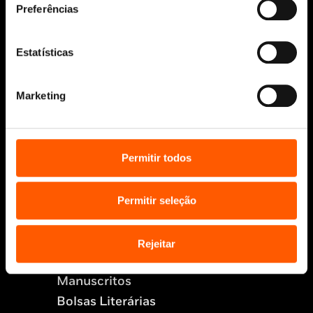
Siga-nos:
Preferências
Estatísticas
Aviso Legal
Política de Cookies
Marketing
Política de segurança e privacidade
Ajuda, Termos e Condições
Permitir todos
© 2026 Penguin Random House Grupo Editorial
Unipessoal Lda.
Todos os direitos reservados.
Permitir seleção
Desenvolvido por
Make It Digital
Rejeitar
Sobre nós
Manuscritos
Bolsas Literárias