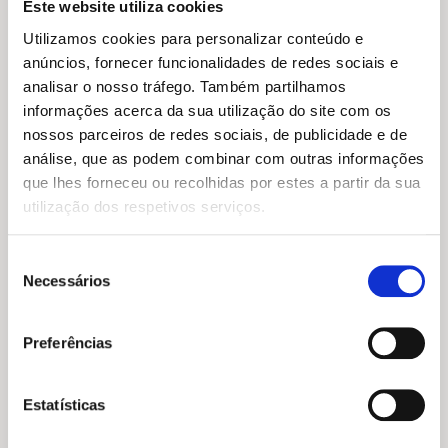
Este website utiliza cookies
Utilizamos cookies para personalizar conteúdo e
anúncios, fornecer funcionalidades de redes sociais e
analisar o nosso tráfego. Também partilhamos
informações acerca da sua utilização do site com os
nossos parceiros de redes sociais, de publicidade e de
análise, que as podem combinar com outras informações
que lhes forneceu ou recolhidas por estes a partir da sua
utilização dos respetivos serviços.
Seleção
Necessários
de
consentimento
O
O
20,95
€
18,86
€
Preferências
preço
preço
Portugal Selvagem: Extinções e Regressos
original
atual
Paulo Caetano
,
Miguel Brandão Pimenta
era:
é:
20,95 €.
18,86 €.
Estatísticas