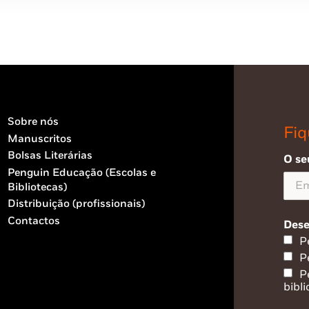
Sobre nós
Fiq
Manuscritos
Bolsas Literárias
O se
Penguin Educação (Escolas e
Bibliotecas)
Distribuição (profissionais)
Contactos
Dese
P
P
P
bibli