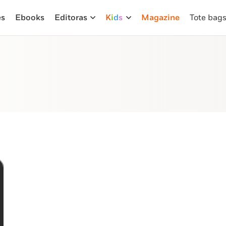
es
Ebooks
Editoras
K
i
d
s
Magazine
Tote bag