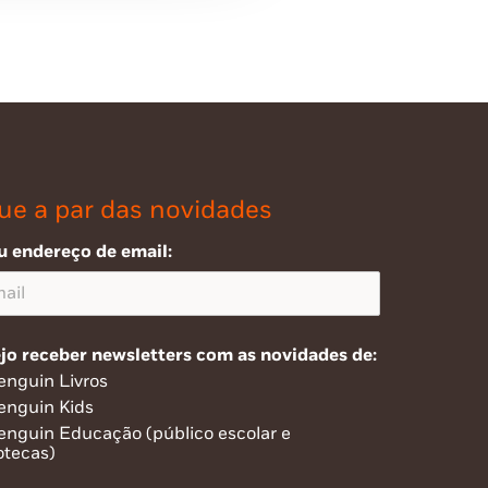
ue a par das novidades
u endereço de email:
jo receber newsletters com as novidades de:
enguin Livros
enguin Kids
enguin Educação (público escolar e
otecas)