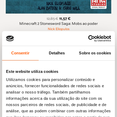
O
O
12,85
€
11,57
€
preço
preço
Minecraft 2 Stonesword Saga: Mobs ao poder
original
atual
Nick Eliopulos
era:
é:
12,85 €.
11,57 €.
Consentir
Detalhes
Sobre os cookies
Este website utiliza cookies
Utilizamos cookies para personalizar conteúdo e
anúncios, fornecer funcionalidades de redes sociais e
analisar o nosso tráfego. Também partilhamos
informações acerca da sua utilização do site com os
nossos parceiros de redes sociais, de publicidade e de
análise, que as podem combinar com outras informações