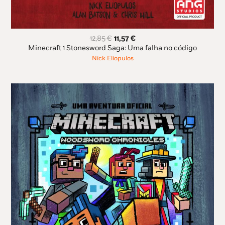
O
O
12,85
€
11,57
€
preço
preço
Minecraft 1 Stonesword Saga: Uma falha no código
original
atual
Nick Eliopulos
era:
é:
12,85 €.
11,57 €.