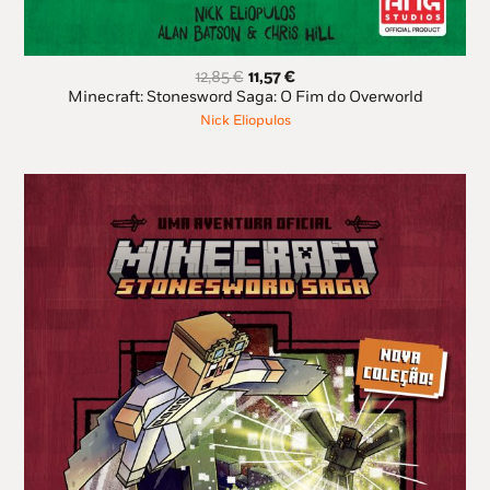
O
O
12,85
€
11,57
€
preço
preço
Minecraft: Stonesword Saga: O Fim do Overworld
original
atual
Nick Eliopulos
era:
é:
12,85 €.
11,57 €.