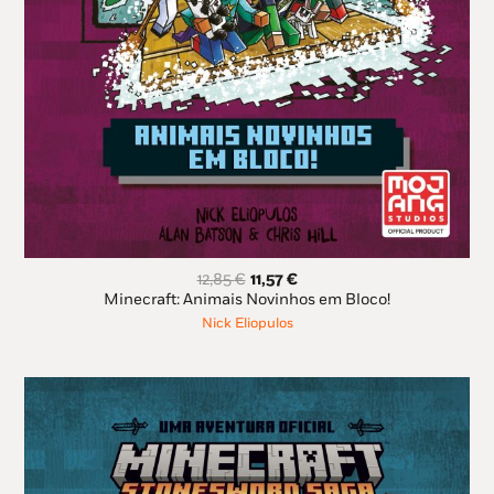
O
O
12,85
€
11,57
€
preço
preço
Minecraft: Animais Novinhos em Bloco!
original
atual
Nick Eliopulos
era:
é:
12,85 €.
11,57 €.