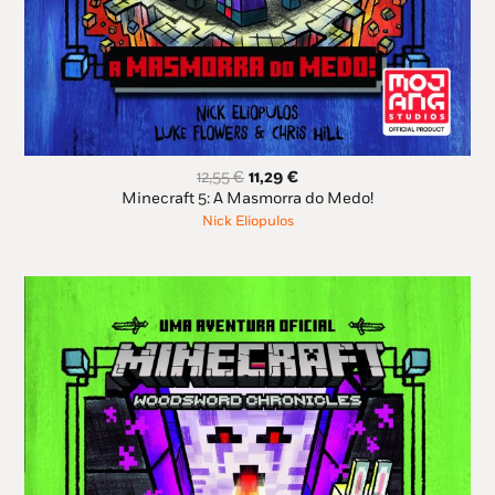
O
O
12,55
€
11,29
€
preço
preço
Minecraft 5: A Masmorra do Medo!
original
atual
Nick Eliopulos
era:
é:
12,55 €.
11,29 €.