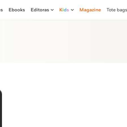
es
Ebooks
Editoras
K
i
d
s
Magazine
Tote bag