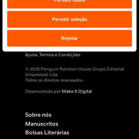
Permitir seleção
Aviso Legal
Rejeitar
Política de Cookies
Política de segurança e privacidade
Ajuda, Termos e Condições
© 2026 Penguin Random House Grupo Editorial
Unipessoal Lda.
Todos os direitos reservados.
Desenvolvido por
Make It Digital
Sobre nós
Manuscritos
Bolsas Literárias