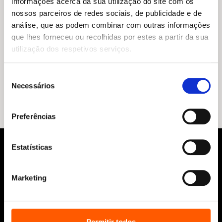
informações acerca da sua utilização do site com os
nossos parceiros de redes sociais, de publicidade e de
análise, que as podem combinar com outras informações
que lhes forneceu ou recolhidas por estes a partir da sua
utilização dos respetivos serviços.
O
O
19,85
€
17,86
€
preço
preço
Rui Pinto: o hacker que abalou o mundo do futebol
original
atual
Seleção
Nuno Tiago Pinto
era:
é:
Necessários
de
19,85 €.
17,86 €.
consentimento
Preferências
Estatísticas
Marketing
Siga-nos:
Permitir todos