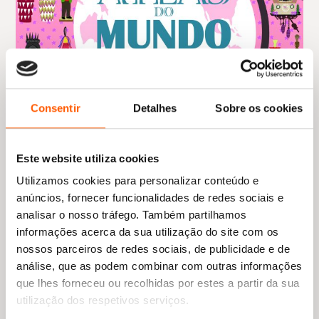
Consentir
Detalhes
Sobre os cookies
Este website utiliza cookies
Utilizamos cookies para personalizar conteúdo e
anúncios, fornecer funcionalidades de redes sociais e
O
O
17,69
€
15,92
€
analisar o nosso tráfego. Também partilhamos
preço
preço
Atlas do Mundo: Uma Viagem Pelas Diferentes Culturas do
informações acerca da sua utilização do site com os
original
atual
Nosso Mundo!
nossos parceiros de redes sociais, de publicidade e de
era:
é:
Pascale Hédelin
17,69 €.
15,92 €.
análise, que as podem combinar com outras informações
que lhes forneceu ou recolhidas por estes a partir da sua
utilização dos respetivos serviços.