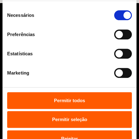
Seleção
Necessários
de
consentimento
Preferências
Estatísticas
Siga-nos:
Marketing
Aviso Legal
Permitir todos
Política de Cookies
Política de segurança e privacidade
Ajuda, Termos e Condições
Permitir seleção
© 2026 Penguin Random House Grupo Editorial
Unipessoal Lda.
Rejeitar