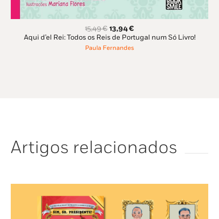
O
O
15,49
€
13,94
€
preço
preço
Aqui d’el Rei: Todos os Reis de Portugal num Só Livro!
original
atual
Paula Fernandes
era:
é:
15,49 €.
13,94 €.
Artigos relacionados