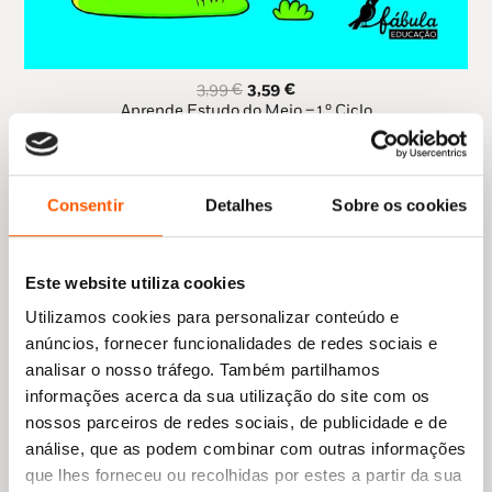
O
O
3,99
€
3,59
€
preço
preço
Aprende Estudo do Meio – 1.º Ciclo
original
atual
Filipa Albuquerque
,
Paula Fernandes
era:
é:
3,99 €.
3,59 €.
Consentir
Detalhes
Sobre os cookies
Este website utiliza cookies
Utilizamos cookies para personalizar conteúdo e
anúncios, fornecer funcionalidades de redes sociais e
analisar o nosso tráfego. Também partilhamos
informações acerca da sua utilização do site com os
nossos parceiros de redes sociais, de publicidade e de
análise, que as podem combinar com outras informações
que lhes forneceu ou recolhidas por estes a partir da sua