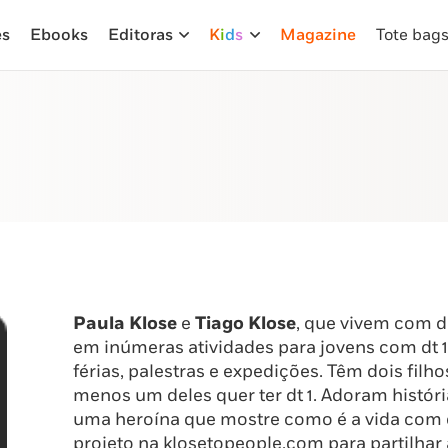
es
Ebooks
Editoras
K
i
d
s
Magazine
Tote bag
Paula Klose
e
Tiago Klose
, que vivem com di
em inúmeras atividades para jovens com dt 1
férias, palestras e expedições. Têm dois filh
menos um deles quer ter dt 1. Adoram histór
uma heroína que mostre como é a vida com d
projeto na klosetopeople.com para partilhar