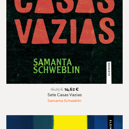
O
O
16,25
€
14,62
€
preço
preço
Sete Casas Vazias
original
atual
Samanta Schweblin
era:
é:
16,25 €.
14,62 €.