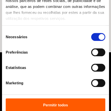
nossos parceiros de redes sociais, de publicidade e de
análise, que as podem combinar com outras informações
que lhes forneceu ou recolhidas por estes a partir da sua
O
O
18,85
€
16,96
€
utilização dos respetivos serviços.
preço
preço
Sê Água, Meu Amigo
original
atual
Shannon Lee
era:
é:
Seleção
18,85 €.
16,96 €.
Necessários
de
consentimento
Preferências
Estatísticas
Marketing
Siga-nos:
Permitir todos