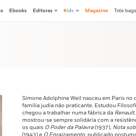
es
Ebooks
Editoras
K
i
d
s
Magazine
Tote bag
Simone Adolphine Weil nasceu em Paris no di
família judia não praticante. Estudou Filosof
chegou a trabalhar numa fábrica da
Renault
mostrou-se sempre solidária com a resistênc
os quais
O Poder da Palavra
(1937),
Nota sob
(1943) e
O Enraizamento
, publicado postum