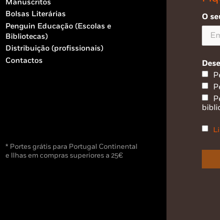
Manuscritos
Bolsas Literárias
O se
Penguin Educação (Escolas e
Bibliotecas)
Distribuição (profissionais)
Contactos
Dese
P
P
P
bibli
Li
* Portes grátis para Portugal Continental
e Ilhas em compras superiores a 25€