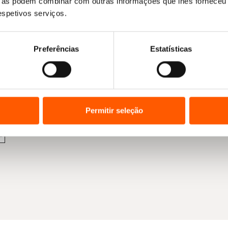
ue as podem combinar com outras informações que lhes forneceu 
respetivos serviços.
Preferências
Estatísticas
Permitir seleção