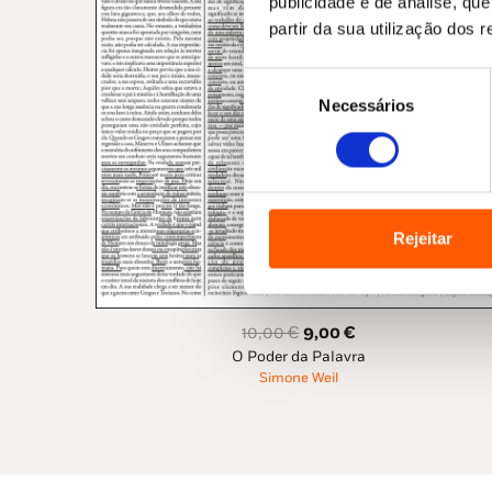
publicidade e de análise, q
partir da sua utilização dos 
Seleção
Necessários
de
consentimento
Rejeitar
O
O
10,00
€
9,00
€
O Poder da Palavra
preço
preço
Simone Weil
original
atual
era:
é:
10,00 €.
9,00 €.