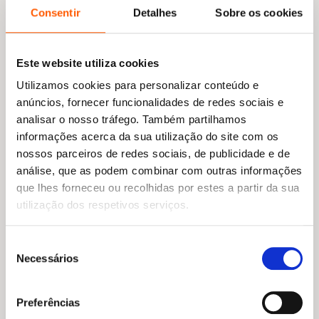
Consentir
Detalhes
Sobre os cookies
Este website utiliza cookies
Utilizamos cookies para personalizar conteúdo e
anúncios, fornecer funcionalidades de redes sociais e
analisar o nosso tráfego. Também partilhamos
informações acerca da sua utilização do site com os
nossos parceiros de redes sociais, de publicidade e de
análise, que as podem combinar com outras informações
que lhes forneceu ou recolhidas por estes a partir da sua
utilização dos respetivos serviços.
Seleção
Necessários
de
consentimento
O
O
14,90
€
13,41
€
preço
preço
Preferências
A revolução
original
atual
Tiago Galo
,
Slawomir Mrozek