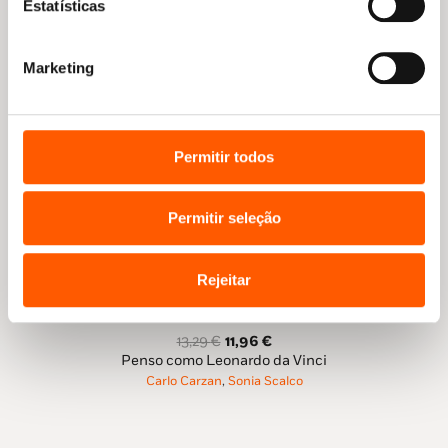
Estatísticas
Marketing
Permitir todos
Permitir seleção
Rejeitar
O
O
13,29
€
11,96
€
preço
preço
Penso como Leonardo da Vinci
original
atual
Carlo Carzan
,
Sonia Scalco
era:
é:
13,29 €.
11,96 €.