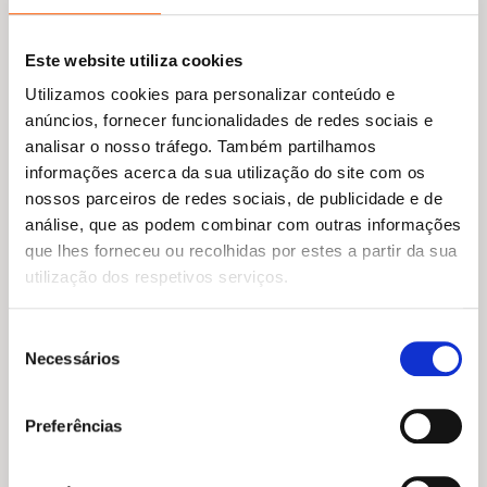
Este website utiliza cookies
Utilizamos cookies para personalizar conteúdo e
O
O
anúncios, fornecer funcionalidades de redes sociais e
13,29
€
11,96
€
preço
preço
Penso como Sherlock Holmes
analisar o nosso tráfego. Também partilhamos
original
atual
Carlo Carzan
,
Sonia Scalco
informações acerca da sua utilização do site com os
era:
é:
13,29 €.
11,96 €.
nossos parceiros de redes sociais, de publicidade e de
análise, que as podem combinar com outras informações
que lhes forneceu ou recolhidas por estes a partir da sua
utilização dos respetivos serviços.
Seleção
Necessários
de
consentimento
Preferências