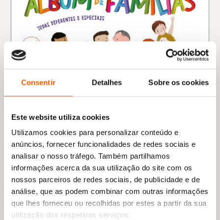
Consentir
Detalhes
Sobre os cookies
Este website utiliza cookies
Utilizamos cookies para personalizar conteúdo e
anúncios, fornecer funcionalidades de redes sociais e
analisar o nosso tráfego. Também partilhamos
informações acerca da sua utilização do site com os
O
O
13,29
€
11,96
€
preço
preço
Álbum de Famílias
nossos parceiros de redes sociais, de publicidade e de
original
atual
Susana Amorim
análise, que as podem combinar com outras informações
era:
é:
que lhes forneceu ou recolhidas por estes a partir da sua
13,29 €.
11,96 €.
utilização dos respetivos serviços.