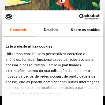
Consentir
Detalhes
Sobre os cookies
Este website utiliza cookies
Utilizamos cookies para personalizar conteúdo e
anúncios, fornecer funcionalidades de redes sociais e
O
O
15,95
€
14,36
€
analisar o nosso tráfego. Também partilhamos
preço
preço
O que é estar zangado?
original
atual
informações acerca da sua utilização do site com os
Toon Tellegen
era:
é:
nossos parceiros de redes sociais, de publicidade e de
15,95 €.
14,36 €.
análise, que as podem combinar com outras informações
que lhes forneceu ou recolhidas por estes a partir da sua
utilização dos respetivos serviços.