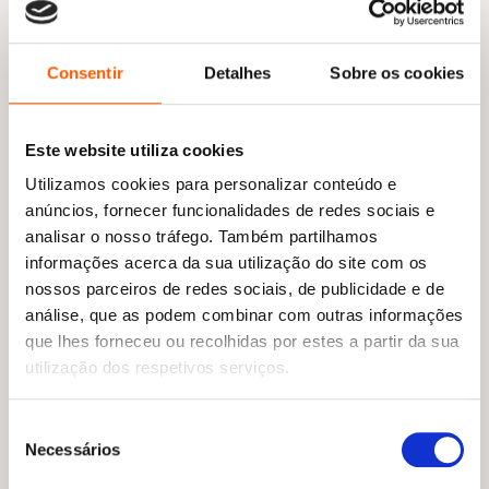
Consentir
Detalhes
Sobre os cookies
Este website utiliza cookies
Utilizamos cookies para personalizar conteúdo e
anúncios, fornecer funcionalidades de redes sociais e
analisar o nosso tráfego. Também partilhamos
O
O
15,15
€
13,63
€
informações acerca da sua utilização do site com os
preço
preço
O Livro da Apreciação
nossos parceiros de redes sociais, de publicidade e de
original
atual
Vítor José F. Rodrigues
era:
é:
análise, que as podem combinar com outras informações
15,15 €.
13,63 €.
que lhes forneceu ou recolhidas por estes a partir da sua
utilização dos respetivos serviços.
Seleção
Necessários
de
consentimento