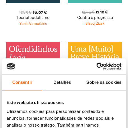
O
O
O
O
13,45
€
12,10
€
17,85
€
16,07
€
preço
preço
preço
preço
Contra o progresso
Tecnofeudalismo
original
atual
original
atual
Slavoj Zizek
Yanis Varoufakis
era:
é:
era:
é:
13,45 €.
12,10 €.
17,85 €.
16,07 €.
Consentir
Detalhes
Sobre os cookies
Este website utiliza cookies
Utilizamos cookies para personalizar conteúdo e
anúncios, fornecer funcionalidades de redes sociais e
analisar o nosso tráfego. Também partilhamos