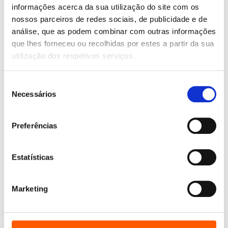
O
O
O
O
13,45
€
12,10
€
13,45
€
12,11
€
informações acerca da sua utilização do site com os
preço
preço
preço
preço
Ofendidinhos
Uma (muito) breve história
nossos parceiros de redes sociais, de publicidade e de
original
atual
original
atual
da economia
Lucía Lijtmaer
análise, que as podem combinar com outras informações
era:
é:
era:
é:
Daniel Cohen
13,45 €.
12,10 €.
13,45 €.
12,11 €.
que lhes forneceu ou recolhidas por estes a partir da sua
utilização dos respetivos serviços.
Seleção
Necessários
de
consentimento
Preferências
Estatísticas
Marketing
O
O
13,45
€
12,10
€