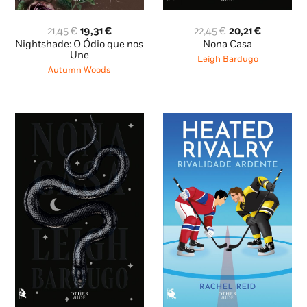
O
O
O
O
21,45
€
19,31
€
22,45
€
20,21
€
preço
preço
preço
preço
Nightshade: O Ódio que nos
Nona Casa
original
atual
original
atual
Une
Leigh Bardugo
era:
é:
era:
é:
Autumn Woods
21,45 €.
19,31 €.
22,45 €.
20,21 €.