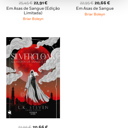
O
O
O
O
25,45
€
22,91
€
22,95
€
20,66
€
preço
preço
preço
preço
Em Asas de Sangue (Edição
Em Asas de Sangue
original
atual
original
atual
Limitada)
Briar Boleyn
era:
é:
era:
é:
Briar Boleyn
25,45 €.
22,91 €.
22,95 €.
20,66 €.
O
O
22,95
€
20,66
€