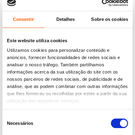
O
O
O
O
20,95
€
18,86
€
43,95
€
39,56
€
preço
preço
preço
preço
The Long Game: Jogada
Pack Heated Rivalry + The
original
atual
original
atual
Final
Long Game (Edição
Consentir
Detalhes
Sobre os cookies
Limitada)
era:
é:
era:
é:
Rachel Reid
20,95 €.
18,86 €.
43,95 €.
39,56 €.
Rachel Reid
Este website utiliza cookies
Utilizamos cookies para personalizar conteúdo e
anúncios, fornecer funcionalidades de redes sociais e
analisar o nosso tráfego. Também partilhamos
informações acerca da sua utilização do site com os
nossos parceiros de redes sociais, de publicidade e de
análise, que as podem combinar com outras informações
que lhes forneceu ou recolhidas por estes a partir da sua
utilização dos respetivos serviços.
Seleção
Necessários
de
consentimento