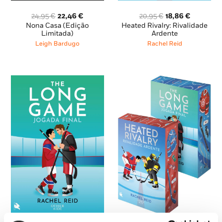
O
O
O
O
24,95
€
22,46
€
20,95
€
18,86
€
preço
preço
preço
preço
Nona Casa (Edição
Heated Rivalry: Rivalidade
original
atual
original
atual
Limitada)
Ardente
era:
é:
era:
é:
Leigh Bardugo
Rachel Reid
24,95 €.
22,46 €.
20,95 €.
18,86 €.