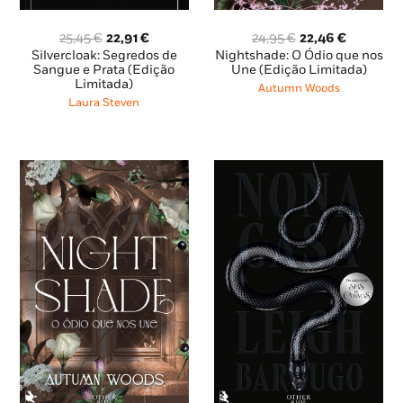
O
O
O
O
25,45
€
22,91
€
24,95
€
22,46
€
preço
preço
preço
preço
Silvercloak: Segredos de
Nightshade: O Ódio que nos
original
atual
original
atual
Sangue e Prata (Edição
Une (Edição Limitada)
Limitada)
era:
é:
era:
é:
Autumn Woods
25,45 €.
22,91 €.
24,95 €.
22,46 €.
Laura Steven