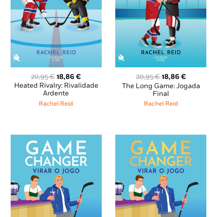
O
O
O
O
20,95
€
18,86
€
20,95
€
18,86
€
preço
preço
preço
preço
Heated Rivalry: Rivalidade
The Long Game: Jogada
original
atual
original
atual
Ardente
Final
era:
é:
era:
é:
Rachel Reid
Rachel Reid
20,95 €.
18,86 €.
20,95 €.
18,86 €.