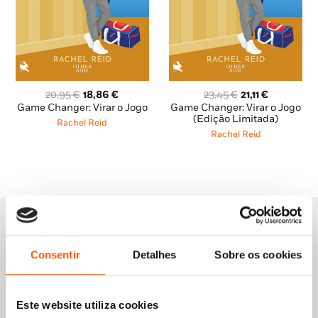
O
O
O
O
20,95
€
18,86
€
23,45
€
21,11
€
preço
preço
preço
preço
Game Changer: Virar o Jogo
Game Changer: Virar o Jogo
original
atual
original
atual
(Edição Limitada)
Rachel Reid
era:
é:
era:
é:
Rachel Reid
20,95 €.
18,86 €.
23,45 €.
21,11 €.
Consentir
Detalhes
Sobre os cookies
Outras sugestões
Este website utiliza cookies