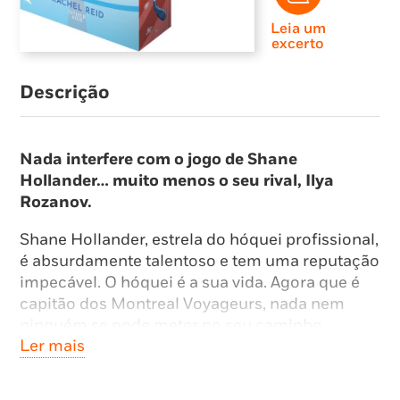
Leia um
excerto
Descrição
Nada interfere com o jogo de Shane
Hollander… muito menos o seu rival, Ilya
Rozanov.
Shane Hollander, estrela do hóquei profissional,
é absurdamente talentoso e tem uma reputação
impecável. O hóquei é a sua vida. Agora que é
capitão dos Montreal Voyageurs, nada nem
ninguém se pode meter no seu caminho.
Ler mais
Ilya Rozanov, capitão dos Boston Bears, é tão
arrogante quanto talentoso. Ninguém o