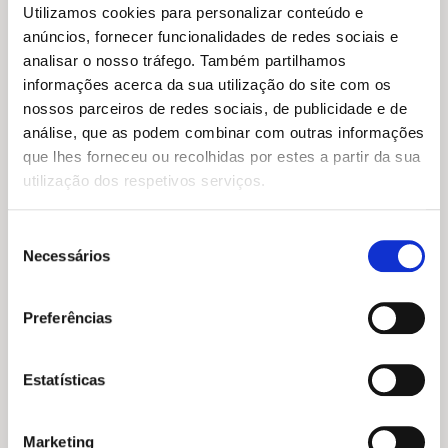
Utilizamos cookies para personalizar conteúdo e
anúncios, fornecer funcionalidades de redes sociais e
analisar o nosso tráfego. Também partilhamos
informações acerca da sua utilização do site com os
nossos parceiros de redes sociais, de publicidade e de
análise, que as podem combinar com outras informações
que lhes forneceu ou recolhidas por estes a partir da sua
utilização dos respetivos serviços.
Seleção
Necessários
de
consentimento
O
O
O
O
19,45
€
17,50
€
19,99
€
17,99
€
Preferências
preço
preço
preço
preço
A Dama e o Monstro
Faz de Conta
original
atual
original
atual
Sarah MacLean
Holly Bourne
era:
é:
era:
é:
19,45 €.
17,50 €.
19,99 €.
17,99 €.
Estatísticas
Marketing