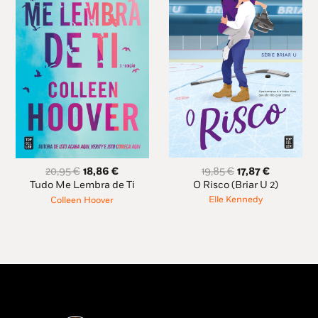
O
O
O
O
19,85
€
17,87
€
20,95
€
18,86
€
preço
preço
preço
preço
O Risco (Briar U 2)
Tudo Me Lembra de Ti
original
atual
original
atual
Elle Kennedy
Colleen Hoover
era:
é:
era:
é:
19,85 €.
17,87 €.
20,95 €.
18,86 €.