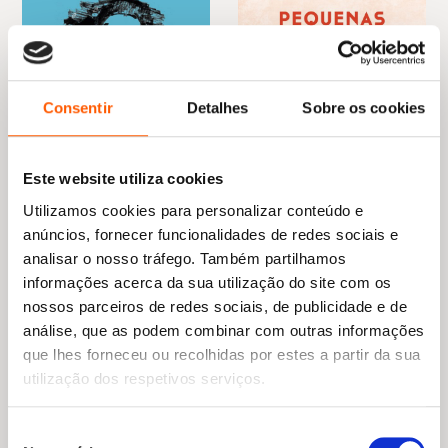
Consentir
Detalhes
Sobre os cookies
Este website utiliza cookies
Utilizamos cookies para personalizar conteúdo e
O
O
O
O
18,45
€
16,61
€
anúncios, fornecer funcionalidades de redes sociais e
20,99
€
18,89
€
preço
preço
preço
preço
A Neve Estava Suja
Pequenas Cadeiras
analisar o nosso tráfego. Também partilhamos
original
atual
original
atual
Vermelhas
Georges Simenon
informações acerca da sua utilização do site com os
era:
é:
era:
é:
Edna O'Brien
18,45 €.
16,61 €.
20,99 €.
18,89 €.
nossos parceiros de redes sociais, de publicidade e de
análise, que as podem combinar com outras informações
que lhes forneceu ou recolhidas por estes a partir da sua
utilização dos respetivos serviços.
Seleção