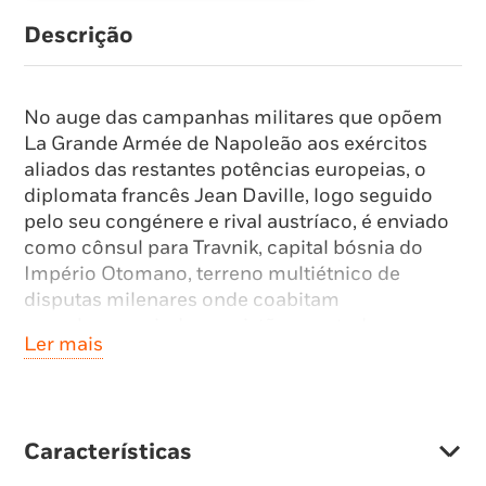
Descrição
No auge das campanhas militares que opõem
La Grande Armée de Napoleão aos exércitos
aliados das restantes potências europeias, o
diplomata francês Jean Daville, logo seguido
pelo seu congénere e rival austríaco, é enviado
como cônsul para Travnik, capital bósnia do
Império Otomano, terreno multiétnico de
disputas milenares onde coabitam
muçulmanos, judeus, cristãos e ortodoxos.
Ler mais
Nesta pequena cidade perdida nos montes,
residência do vizir turco, Daville assiste
progressivamente ao naufrágio dos seus
sonhos de juventude e ambições pessoais
Características
perante a desconfiança de uma comunidade
atávica e hostil, alvo de sucessivas ocupações e