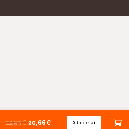
O
O
22,95
€
20,66
€
Adicionar
Quantidade