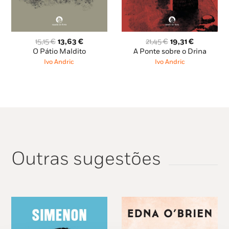
O
O
O
O
21,45
€
19,31
€
15,15
€
13,63
€
preço
preço
preço
preço
A Ponte sobre o Drina
O Pátio Maldito
original
atual
original
atual
Ivo Andric
Ivo Andric
era:
é:
era:
é:
21,45 €.
19,31 €.
15,15 €.
13,63 €.
Outras sugestões