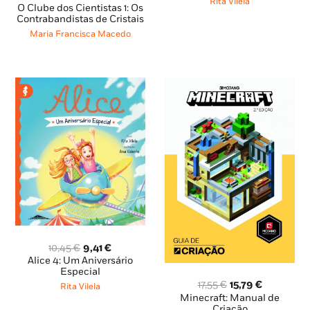
Rita Vilela
preço
preço
O Clube dos Cientistas 1: Os
era:
é:
original
atual
Contrabandistas de Cristais
10,45 €.
9,40 €.
era:
é:
Maria Francisca Macedo
10,95 €.
9,85 €.
O
O
10,45
€
9,41
€
preço
preço
Alice 4: Um Aniversário
original
atual
Especial
O
O
era:
é:
17,55
€
15,79
€
Rita Vilela
preço
preço
10,45 €.
9,41 €.
Minecraft: Manual de
original
atual
Criação