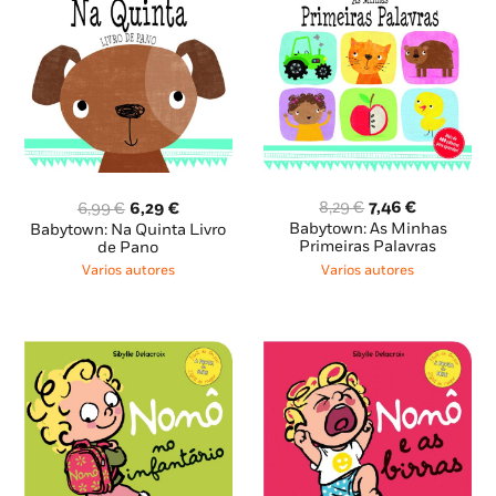
O
O
O
O
8,29
€
7,46
€
6,99
€
6,29
€
preço
preço
preço
preço
Babytown: As Minhas
Babytown: Na Quinta Livro
original
atual
original
atual
Primeiras Palavras
de Pano
era:
é:
era:
é:
Varios autores
Varios autores
8,29 €.
7,46 €.
6,99 €.
6,29 €.