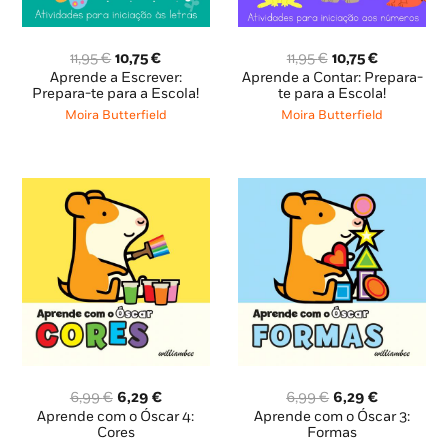
O
O
O
O
11,95
€
10,75
€
11,95
€
10,75
€
preço
preço
preço
preço
Aprende a Escrever:
Aprende a Contar: Prepara-
original
atual
original
atual
Prepara-te para a Escola!
te para a Escola!
era:
é:
era:
é:
Moira Butterfield
Moira Butterfield
11,95 €.
10,75 €.
11,95 €.
10,75 €.
O
O
O
O
6,99
€
6,29
€
6,99
€
6,29
€
preço
preço
preço
preço
Aprende com o Óscar 4:
Aprende com o Óscar 3:
original
atual
original
atual
Cores
Formas