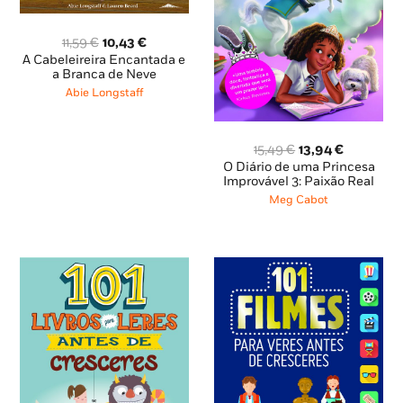
O
O
11,59
€
10,43
€
preço
preço
A Cabeleireira Encantada e
original
atual
a Branca de Neve
era:
é:
Abie Longstaff
11,59 €.
10,43 €.
O
O
15,49
€
13,94
€
preço
preço
O Diário de uma Princesa
original
atual
Improvável 3: Paixão Real
era:
é:
Meg Cabot
15,49 €.
13,94 €.