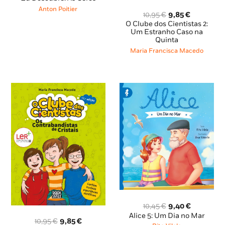
original
atual
Anton Poitier
O
O
10,95
€
9,85
€
era:
é:
preço
preço
O Clube dos Cientistas 2:
11,59 €.
10,43 €.
original
atual
Um Estranho Caso na
Quinta
era:
é:
10,95 €.
9,85 €.
Maria Francisca Macedo
O
O
10,45
€
9,40
€
preço
preço
Alice 5: Um Dia no Mar
O
O
10,95
€
9,85
€
original
atual