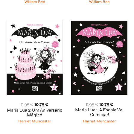
era:
é:
era:
é:
William Bee
William Bee
6,99 €.
6,29 €.
6,99 €.
6,29 €.
O
O
O
O
11,95
€
10,75
€
11,95
€
10,75
€
preço
preço
preço
preço
Maria Lua 1: A Escola Vai
Maria Lua 2: Um Aniversário
original
atual
original
atual
Começar!
Mágico
era:
é:
era:
é:
Harriet Muncaster
Harriet Muncaster
11,95 €.
10,75 €.
11,95 €.
10,75 €.