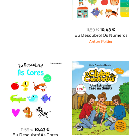
O
O
11,59
€
10,43
€
preço
preço
Eu Descubro! Os Números
original
atual
Anton Poitier
era:
é:
11,59 €.
10,43 €.
O
O
11,59
€
10,43
€
preço
preço
Eu Descubro! As Cores