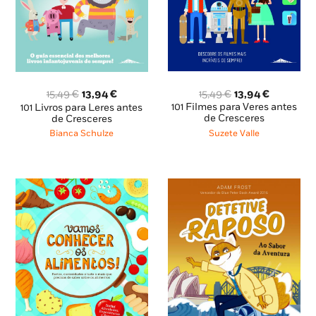
O
O
O
O
15,49
€
13,94
€
15,49
€
13,94
€
preço
preço
preço
preço
101 Filmes para Veres antes
101 Livros para Leres antes
original
atual
original
atual
de Cresceres
de Cresceres
era:
é:
era:
é:
Suzete Valle
Bianca Schulze
15,49 €.
13,94 €.
15,49 €.
13,94 €.