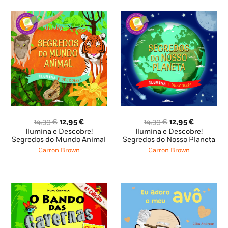
O
O
O
O
14,39
€
12,95
€
14,39
€
12,95
€
preço
preço
preço
preço
Ilumina e Descobre!
Ilumina e Descobre!
original
atual
original
atual
Segredos do Mundo Animal
Segredos do Nosso Planeta
era:
é:
era:
é:
Carron Brown
Carron Brown
14,39 €.
12,95 €.
14,39 €.
12,95 €.