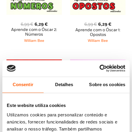
O
O
O
O
6,99
€
6,29
€
6,99
€
6,29
€
preço
preço
preço
preço
Aprende com o Óscar 2:
Aprende com o Óscar 1:
original
atual
original
atual
Números
Opostos
era:
é:
era:
é:
William Bee
William Bee
6,99 €.
6,29 €.
6,99 €.
6,29 €.
Consentir
Detalhes
Sobre os cookies
Este website utiliza cookies
Utilizamos cookies para personalizar conteúdo e
anúncios, fornecer funcionalidades de redes sociais e
analisar o nosso tráfego. Também partilhamos