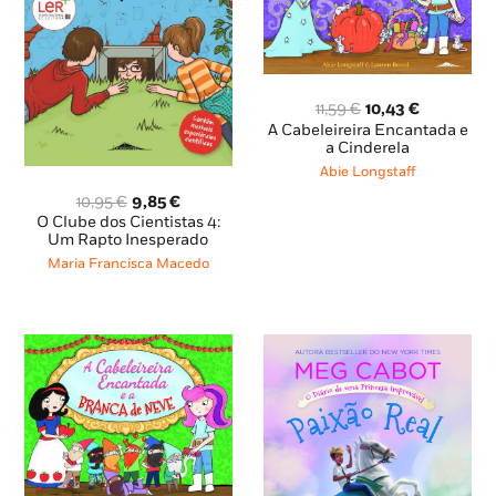
O
O
11,59
€
10,43
€
preço
preço
A Cabeleireira Encantada e
original
atual
a Cinderela
era:
é:
Abie Longstaff
11,59 €.
10,43 €.
O
O
10,95
€
9,85
€
preço
preço
O Clube dos Cientistas 4:
original
atual
Um Rapto Inesperado
era:
é:
Maria Francisca Macedo
10,95 €.
9,85 €.