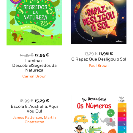
O
O
13,29
€
11,96
€
O
O
14,39
€
12,95
€
preço
preço
O Rapaz Que Desligou o Sol
preço
preço
Ilumina e
original
atual
original
atual
Descobre!Segredos da
Paul Brown
era:
é:
Natureza
era:
é:
13,29 €.
11,96 €.
14,39 €.
12,95 €.
Carron Brown
O
O
16,99
€
15,29
€
preço
preço
Escola 8: Austrália, Aqui
original
atual
Vou Eu!
era:
é:
James Patterson
,
Martin
16,99 €.
15,29 €.
Chatterton