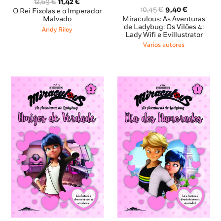
O
O
12,69
€
11,42
€
O
O
10,45
€
9,40
€
preço
preço
O Rei Fixolas e o Imperador
preço
preço
original
atual
Miraculous: As Aventuras
Malvado
original
atual
de Ladybug: Os Vilões 4:
era:
é:
Andy Riley
Lady Wifi e Evillustrator
era:
é:
12,69 €.
11,42 €.
10,45 €.
9,40 €.
Varios autores