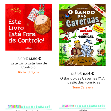
O
O
13,99
€
12,59
€
preço
preço
Este Livro Está fora de
original
atual
Controlo!
era:
é:
Richard Byrne
O
O
12,85
€
11,56
€
13,99 €.
12,59 €.
preço
preço
O Bando das Cavernas 17: A
original
atual
Invasão das Formigas
era:
é:
Nuno Caravela
12,85 €.
11,56 €.