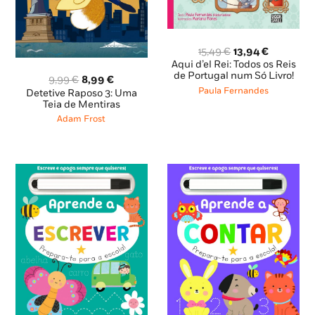
O
O
15,49
€
13,94
€
preço
preço
Aqui d’el Rei: Todos os Reis
original
atual
de Portugal num Só Livro!
O
O
9,99
€
8,99
€
era:
é:
preço
preço
Paula Fernandes
Detetive Raposo 3: Uma
15,49 €.
13,94 €.
original
atual
Teia de Mentiras
era:
é:
Adam Frost
9,99 €.
8,99 €.