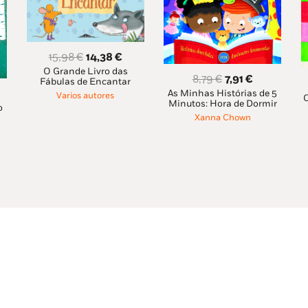
O
O
15,98
€
14,38
€
O Grande Livro das
preço
preço
O
O
8,79
€
7,91
€
Fábulas de Encantar
original
atual
As Minhas Histórias de 5
preço
preço
Varios autores
O
Minutos: Hora de Dormir
era:
é:
o
eço
original
atual
Xanna Chown
15,98 €.
14,38 €.
al
era:
é:
8,79 €.
7,91 €.
45 €.