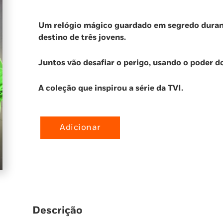
Um relógio mágico guardado em segredo durant
destino de três jovens.
Juntos vão desafiar o perigo, usando o poder do
A coleção que inspirou a série da TVI.
Adicionar
Quantidade
de
Feitiço
Quebrado
(Portal
do
Tempo
Descrição
4)