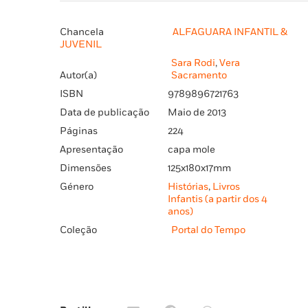
Chancela
ALFAGUARA INFANTIL &
JUVENIL
Sara Rodi
,
Vera
Autor(a)
Sacramento
ISBN
9789896721763
Data de publicação
Maio de 2013
Páginas
224
Apresentação
capa mole
Dimensões
125x180x17mm
Género
Histórias
,
Livros
Infantis (a partir dos 4
anos)
Coleção
Portal do Tempo