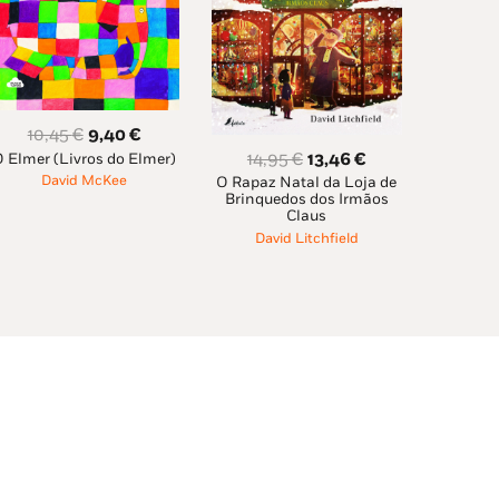
O
O
10,45
€
9,40
€
O
O
14,95
€
13,46
€
 Elmer (Livros do Elmer)
preço
preço
David McKee
O Rapaz Natal da Loja de
preço
preço
original
atual
Brinquedos dos Irmãos
original
atual
era:
é:
Claus
era:
é:
David Litchfield
10,45 €.
9,40 €.
14,95 €.
13,46 €.