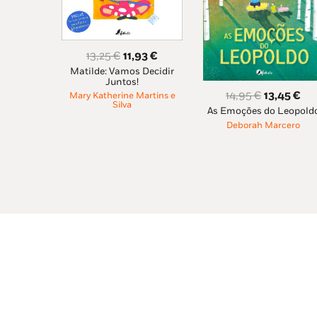
O
O
13,25
€
11,93
€
Matilde: Vamos Decidir
preço
preço
Juntos!
original
atual
O
O
14,95
€
13,45
€
Mary Katherine Martins e
era:
é:
Silva
As Emoções do Leopold
preço
pr
13,25 €.
11,93 €.
Deborah Marcero
original
atu
era:
é:
14,95 €.
13,