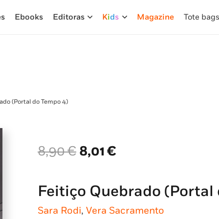
es
Ebooks
Editoras
K
i
d
s
Magazine
Tote bag
ado (Portal do Tempo 4)
O
O
8,90
€
8,01
€
preço
preço
original
atual
era:
é:
Feitiço Quebrado (Portal
8,90 €.
8,01 €.
Sara Rodi
,
Vera Sacramento