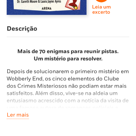
Leia um
excerto
Descrição
Mais de 70 enigmas para reunir pistas.
Um mistério para resolver.
Depois de solucionarem o primeiro mistério em
Wobberly End, os cinco elementos do Clube
dos Crimes Misteriosos não podiam estar mais
satisfeitos. Além disso, vive-se na aldeia um
entusiasmo acrescido com a notícia da visita de
uma famosa autora de romances policiais a
Ler mais
Wobberly End. Mas esse espírito positivo é
rapidamente quebrado quando um crime é
cometido, deixando os cinco detetives em