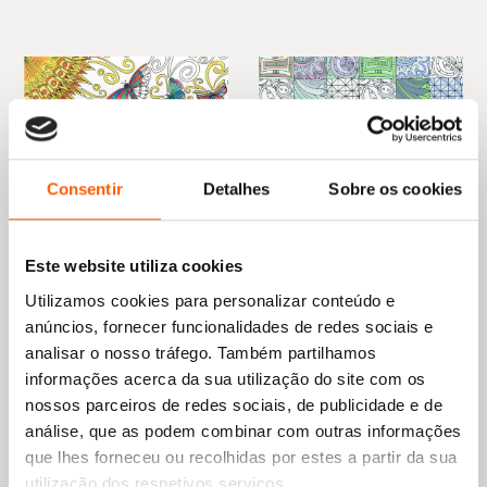
Consentir
Detalhes
Sobre os cookies
Este website utiliza cookies
Utilizamos cookies para personalizar conteúdo e
O
O
12,69
€
11,42
€
preço
preço
anúncios, fornecer funcionalidades de redes sociais e
Sorrir com Todas as Cores:
original
atual
Arte-terapia
O
O
analisar o nosso tráfego. Também partilhamos
12,69
€
11,42
€
era:
é:
Lacy Mucklow
preço
preço
Vive no Agora: Livro de
informações acerca da sua utilização do site com os
12,69 €.
11,42 €.
original
atual
Colorir
nossos parceiros de redes sociais, de publicidade e de
era:
é:
Helen Exley
12,69 €.
11,42 €.
análise, que as podem combinar com outras informações
que lhes forneceu ou recolhidas por estes a partir da sua
utilização dos respetivos serviços.