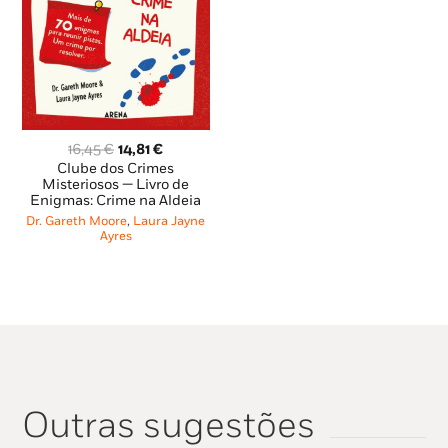
O
O
16,45
€
14,81
€
preço
preço
Clube dos Crimes
original
atual
Misteriosos — Livro de
Enigmas: Crime na Aldeia
era:
é:
16,45 €.
14,81 €.
Dr. Gareth Moore
,
Laura Jayne
Ayres
Outras sugestões