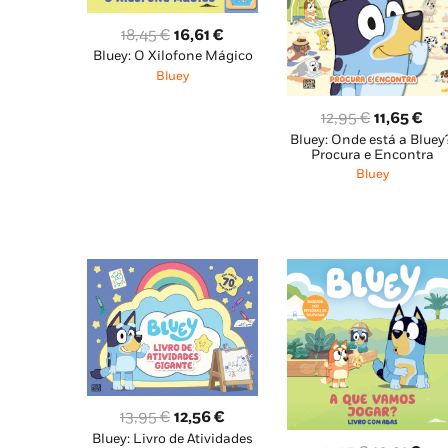
O
O
18,45
€
16,61
€
Bluey: O Xilofone Mágico
preço
preço
Bluey
original
atual
era:
é:
O
O
12,95
€
11,65
€
18,45 €.
16,61 €.
Bluey: Onde está a Bluey
preço
pre
Procura e Encontra
original
atu
Bluey
era:
é:
12,95 €.
11,
O
O
13,95
€
12,56
€
Bluey: Livro de Atividades
preço
preço