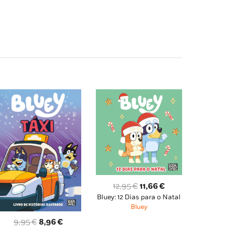
O
O
12,95
€
11,66
€
Bluey: 12 Dias para o Natal
preço
preço
Bluey
original
atual
O
O
era:
é:
9,95
€
8,96
€