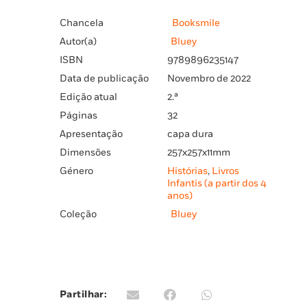
Chancela
Booksmile
Autor(a)
Bluey
ISBN
9789896235147
Data de publicação
Novembro de 2022
Edição atual
2.ª
Páginas
32
Apresentação
capa dura
Dimensões
257x257x11mm
Género
Histórias
,
Livros
Infantis (a partir dos 4
anos)
Coleção
Bluey
Partilhar: