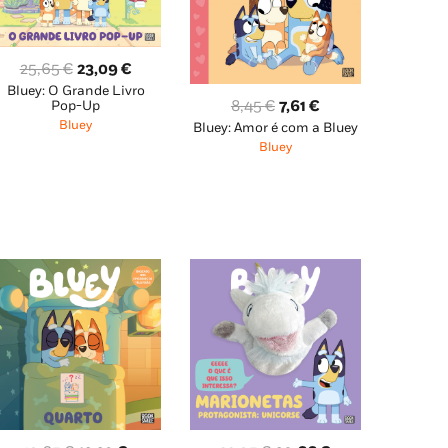
O
O
25,65
€
23,09
€
Bluey: O Grande Livro
preço
preço
O
O
8,45
€
7,61
€
Pop-Up
original
atual
Bluey
Bluey: Amor é com a Bluey
preço
preço
era:
é:
Bluey
original
atual
25,65 €.
23,09 €.
era:
é:
8,45 €.
7,61 €.