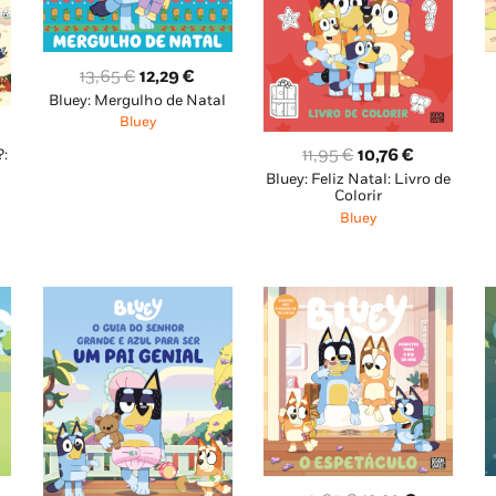
O
O
13,65
€
12,29
€
Bluey: Mergulho de Natal
preço
preço
Bluey
original
atual
O
O
era:
é:
11,95
€
10,76
€
?:
ço
Bluey: Feliz Natal: Livro de
preço
preço
13,65 €.
12,29 €.
al
Colorir
original
atual
Bluey
era:
é:
65 €.
11,95 €.
10,76 €.