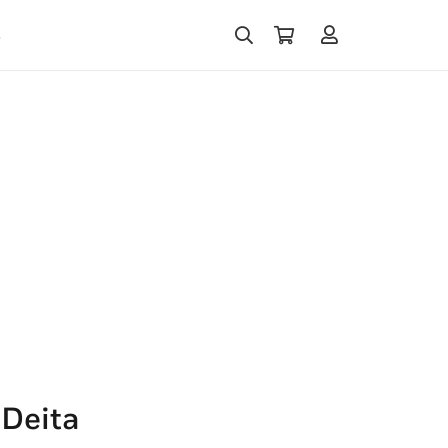
s
 Deita