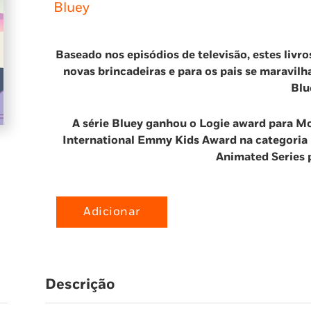
Bluey
Baseado nos episódios de televisão, estes livr
novas brincadeiras e para os pais se maravil
Blu
A série Bluey ganhou o Logie award para M
International Emmy Kids Award na categoria 
Animated Series p
Adicionar
Quantidade
de
Bluey:
Hoje
Descrição
é
o