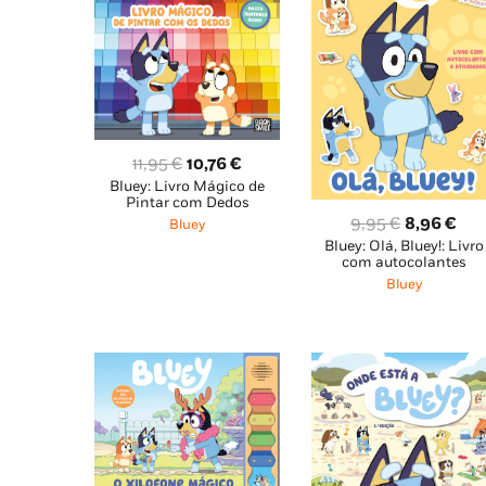
O
O
11,95
€
10,76
€
Bluey: Livro Mágico de
preço
preço
Pintar com Dedos
original
atual
O
O
9,95
€
8,96
€
Bluey
era:
é:
Bluey: Olá, Bluey!: Livro
preço
pre
com autocolantes
11,95 €.
10,76 €.
original
atu
Bluey
era:
é:
9,95 €.
8,9