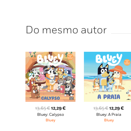
Do mesmo autor
O
O
O
O
13,65
€
12,29
€
13,65
€
12,29
€
Bluey: Calypso
Bluey: A Praia
preço
preço
preço
pr
Bluey
Bluey
original
atual
original
atu
era:
é:
era:
é: