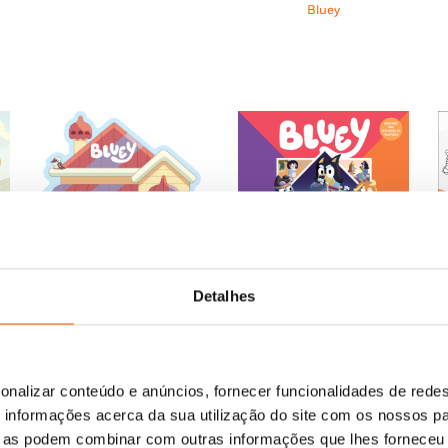
era:
é:
Bluey
29 €.
13,65 €.
12,29 €.
11,95 €.
10,75 €.
Detalhes
O
O
13,65
€
12,29
€
Bluey: Conto de Fadas
ço
preço
preço
Bluey
al
original
atual
O
O
11,95
€
10,76
€
era:
é:
onalizar conteúdo e anúncios, fornecer funcionalidades de redes
Bluey: Em Casa com os
preço
preço
6 €.
13,65 €.
12,29 €.
Heelers
informações acerca da sua utilização do site com os nossos pa
original
atual
Bluey
ue as podem combinar com outras informações que lhes forneceu 
era:
é: