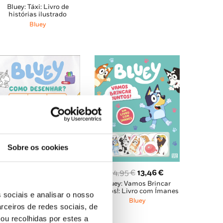
Bluey: Táxi: Livro de
preço
preço
12,95 €.
11,66 €.
histórias ilustrado
original
atual
Bluey
era:
é:
9,95 €.
8,96 €.
Sobre os cookies
O
O
14,95
€
13,46
€
Bluey: Vamos Brincar
preço
preço
O
O
10,45
€
9,41
€
Juntos!: Livro com Ímanes
 sociais e analisar o nosso
original
atual
Bluey: Como Desenhar?
preço
preço
Bluey
rceiros de redes sociais, de
era:
é:
Bluey
original
atual
ou recolhidas por estes a
14,95 €.
13,46 €.
era:
é: