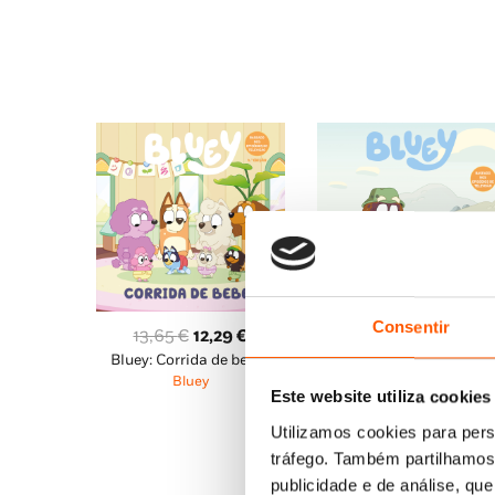
13,65 €.
12,29 €.
13,65 €.
12,
Consentir
O
O
O
O
13,65
€
12,29
€
10,95
€
9,86
€
Bluey: Corrida de bebés
Bluey: Avô
preço
preço
preço
pre
Bluey
Bluey
original
atual
original
atu
Este website utiliza cookies
era:
é:
era:
é:
Utilizamos cookies para pers
13,65 €.
12,29 €.
10,95 €.
9,8
tráfego. Também partilhamos 
publicidade e de análise, q