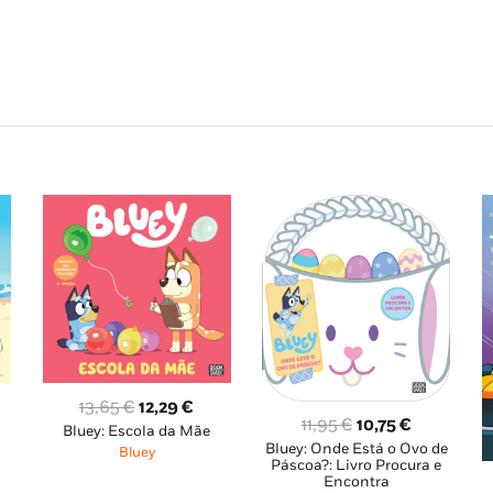
O
O
13,65
€
12,29
€
O
O
11,95
€
10,75
€
Bluey: Escola da Mãe
eço
preço
preço
Bluey: Onde Está o Ovo de
preço
preço
Bluey
al
original
atual
Páscoa?: Livro Procura e
original
atual
Encontra
era:
é: