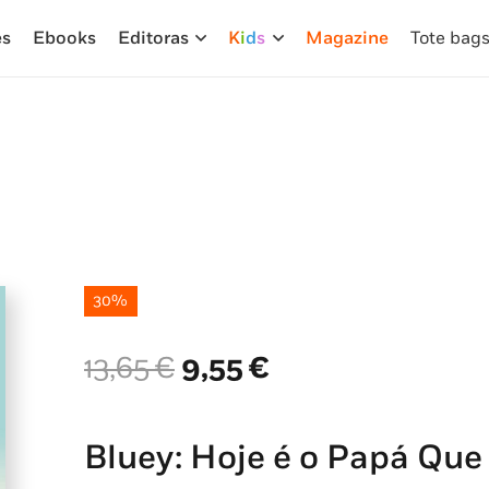
es
Ebooks
Editoras
K
i
d
s
Magazine
Tote bag
30%
O
O
13,65
€
9,55
€
preço
preço
original
atual
era:
é:
Bluey: Hoje é o Papá Que
13,65 €.
9,55 €.