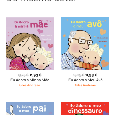
O
O
O
O
13,25
€
11,93
€
13,25
€
11,93
€
preço
preço
preço
preço
Eu Adoro a Minha Mãe
Eu Adoro o Meu Avô
original
atual
original
atual
Giles Andreae
Giles Andreae
era:
é:
era:
é:
13,25 €.
11,93 €.
13,25 €.
11,93 €.