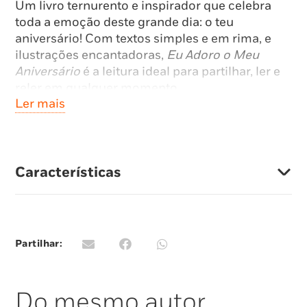
Um livro ternurento e inspirador que celebra
toda a emoção deste grande dia: o teu
aniversário! Com textos simples e em rima, e
ilustrações encantadoras,
Eu Adoro o Meu
Aniversário
é a leitura ideal para partilhar, ler e
reler em qualquer momento.
Ler mais
Mágico e inesquecível!
Características
Partilhar:
Do mesmo autor