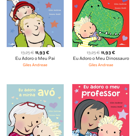
O
O
O
O
13,25
€
11,93
€
13,25
€
11,93
€
preço
preço
preço
preço
Eu Adoro o Meu Pai
Eu Adoro o Meu Dinossauro
original
atual
original
atual
Giles Andreae
Giles Andreae
era:
é:
era:
é:
13,25 €.
11,93 €.
13,25 €.
11,93 €.