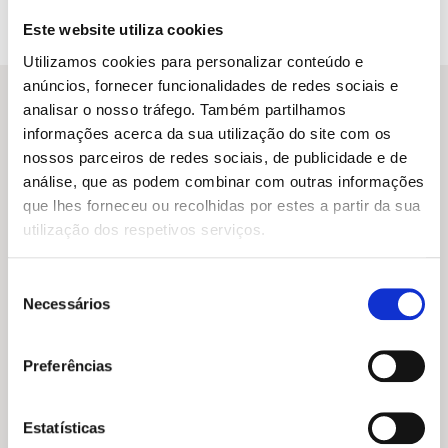
13,25 €.
11,93 €.
Este website utiliza cookies
Utilizamos cookies para personalizar conteúdo e
anúncios, fornecer funcionalidades de redes sociais e
analisar o nosso tráfego. Também partilhamos
informações acerca da sua utilização do site com os
Outras sugestões
nossos parceiros de redes sociais, de publicidade e de
análise, que as podem combinar com outras informações
que lhes forneceu ou recolhidas por estes a partir da sua
utilização dos respetivos serviços.
Seleção
Necessários
de
consentimento
Preferências
Estatísticas
O
O
13,95
€
12,56
€