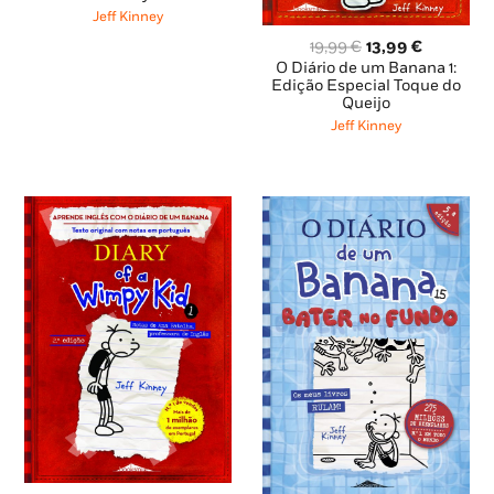
25,49 €.
22,94 €.
Jeff Kinney
O
O
19,99
€
13,99
€
preço
preço
O Diário de um Banana 1:
original
atual
Edição Especial Toque do
Queijo
era:
é:
19,99 €.
13,99 €.
Jeff Kinney