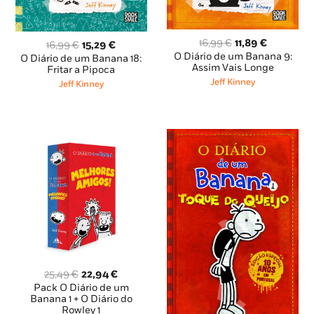
O
O
16,99
€
11,89
€
O
O
16,99
€
15,29
€
preço
preço
O Diário de um Banana 9:
preço
preço
O Diário de um Banana 18:
original
atual
Assim Vais Longe
original
atual
Fritar a Pipoca
era:
é:
era:
é:
Jeff Kinney
Jeff Kinney
16,99 €.
11,89 €.
16,99 €.
15,29 €.
O
O
25,49
€
22,94
€
preço
preço
Pack O Diário de um
original
atual
Banana 1 + O Diário do
Rowley 1
era:
é: