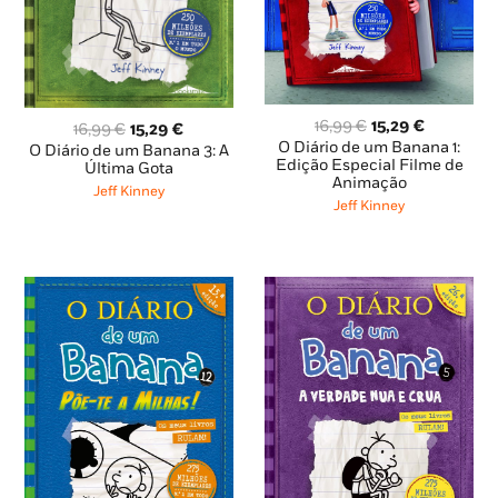
O
O
16,99
€
15,29
€
O
O
16,99
€
15,29
€
preço
preço
preço
preço
O Diário de um Banana 1:
O Diário de um Banana 3: A
original
atual
Edição Especial Filme de
original
atual
Última Gota
Animação
era:
é:
era:
é:
Jeff Kinney
16,99 €.
15,29 €.
16,99 €.
15,29 €.
Jeff Kinney