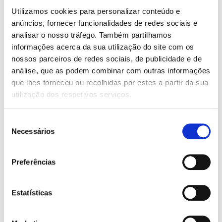
14,99 €.
13,49 €.
era:
é:
Jeff Kinney
Utilizamos cookies para personalizar conteúdo e
12,99 €.
9,09 €.
anúncios, fornecer funcionalidades de redes sociais e
analisar o nosso tráfego. Também partilhamos
informações acerca da sua utilização do site com os
nossos parceiros de redes sociais, de publicidade e de
análise, que as podem combinar com outras informações
que lhes forneceu ou recolhidas por estes a partir da sua
utilização dos respetivos serviços.
Seleção
Necessários
de
consentimento
Preferências
O
O
O
O
16,99
€
11,89
€
16,99
€
15,29
€
Estatísticas
preço
preço
preço
preço
O Diário de um Banana 10:
O Diário de um Banana 1
original
atual
original
atual
Dantes É que Era
Jeff Kinney
era:
é:
era:
é:
Jeff Kinney