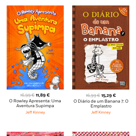
O
O
O
O
16,99
€
11,89
€
16,99
€
15,29
€
preço
preço
preço
preço
O Rowley Apresenta: Uma
O Diário de um Banana 7: O
original
atual
original
atual
Aventura Supimpa
Emplastro
era:
é:
era:
é:
Jeff Kinney
Jeff Kinney
16,99 €.
11,89 €.
16,99 €.
15,29 €.