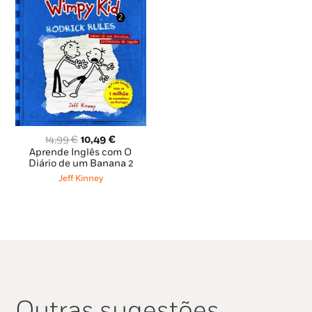
O
O
14,99
€
10,49
€
preço
preço
Aprende Inglês com O
original
atual
Diário de um Banana 2
era:
é:
Jeff Kinney
14,99 €.
10,49 €.
Outras sugestões