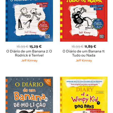
O
O
O
O
16,99
€
11,89
€
16,99
€
15,29
€
preço
preço
preço
preço
O Diário de um Banana 11:
O Diário de um Banana 2: O
original
atual
original
atual
Tudo ou Nada
Rodrick é Terrível
era:
é:
era:
é:
Jeff Kinney
Jeff Kinney
16,99 €.
11,89 €.
16,99 €.
15,29 €.