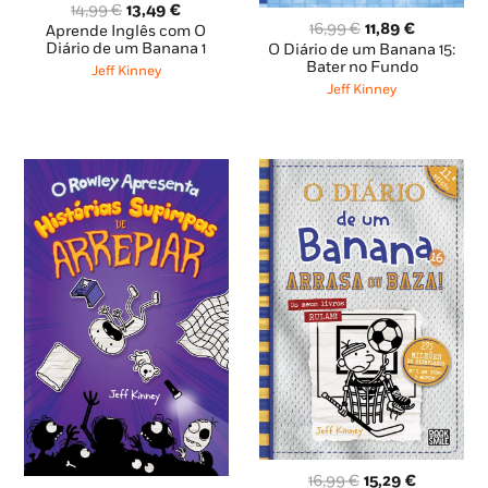
O
O
14,99
€
13,49
€
O
O
preço
preço
16,99
€
11,89
€
Aprende Inglês com O
preço
preço
original
atual
Diário de um Banana 1
O Diário de um Banana 15:
original
atual
Bater no Fundo
era:
é:
Jeff Kinney
era:
é:
14,99 €.
13,49 €.
Jeff Kinney
16,99 €.
11,89 €.
O
O
16,99
€
15,29
€