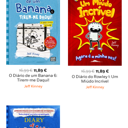
O
O
16,99
€
11,89
€
O
O
16,99
€
11,89
€
preço
preço
O Diário de um Banana 6:
preço
preço
O Diário do Rowley 1: Um
original
atual
Tirem-me Daqui!
original
atual
Miúdo Incrível
era:
é:
era:
é:
Jeff Kinney
Jeff Kinney
16,99 €.
11,89 €.
16,99 €.
11,89 €.