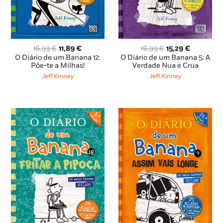
O
O
O
O
16,99
€
11,89
€
16,99
€
15,29
€
preço
preço
preço
preço
O Diário de um Banana 12:
O Diário de um Banana 5: A
original
atual
original
atual
Põe-te a Milhas!
Verdade Nua e Crua
era:
é:
era:
é:
Jeff Kinney
Jeff Kinney
16,99 €.
11,89 €.
16,99 €.
15,29 €.