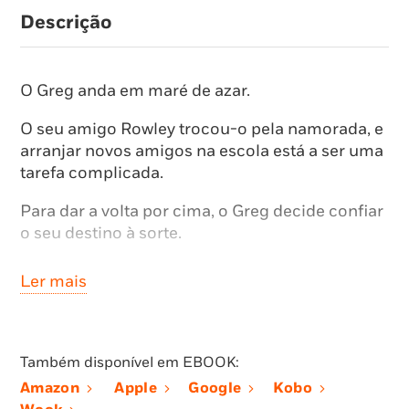
Descrição
O Greg anda em maré de azar.
O seu amigo Rowley trocou-o pela namorada, e
arranjar novos amigos na escola está a ser uma
tarefa complicada.
Para dar a volta por cima, o Greg decide confiar
o seu destino à sorte.
Será que, ao rolar os dados, a sua vida vai para
Ler mais
melhor, ou será que o Greg vai passar o resto da
vida a dizer… Ora bolas!
Este livro é o oitavo volume da série
O Diário
Também disponível em EBOOK:
de um Banana
, que está a ser um
Amazon
Apple
Google
Kobo
extraordinário sucesso entre nós e a nível