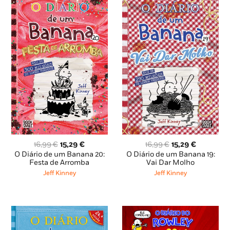
O
O
O
O
16,99
€
15,29
€
16,99
€
15,29
€
preço
preço
preço
preço
O Diário de um Banana 20:
O Diário de um Banana 19:
original
atual
original
atual
Festa de Arromba
Vai Dar Molho
era:
é:
era:
é:
Jeff Kinney
Jeff Kinney
16,99 €.
15,29 €.
16,99 €.
15,29 €.