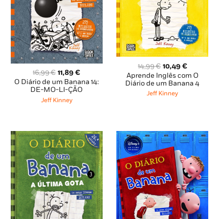
O
O
14,99
€
10,49
€
O
O
16,99
€
11,89
€
preço
preço
Aprende Inglês com O
preço
preço
O Diário de um Banana 14:
original
atual
Diário de um Banana 4
original
atual
DE-MO-LI-ÇÃO
era:
é:
Jeff Kinney
era:
é:
14,99 €.
10,49 €.
Jeff Kinney
16,99 €.
11,89 €.