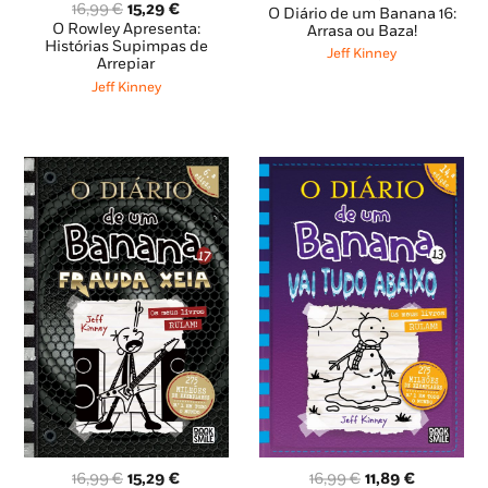
O
O
16,99
€
15,29
€
preço
preço
O Diário de um Banana 16:
preço
preço
O Rowley Apresenta:
original
atual
Arrasa ou Baza!
original
atual
Histórias Supimpas de
era:
é:
Jeff Kinney
Arrepiar
era:
é:
16,99 €.
15,29 €.
16,99 €.
15,29 €.
Jeff Kinney
O
O
O
O
16,99
€
15,29
€
16,99
€
11,89
€