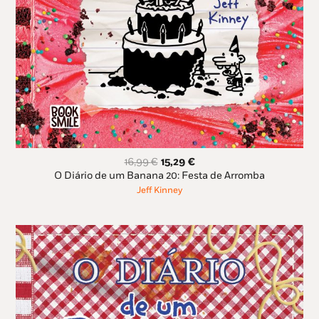
O
O
16,99
€
15,29
€
preço
preço
O Diário de um Banana 20: Festa de Arromba
original
atual
Jeff Kinney
era:
é:
16,99 €.
15,29 €.