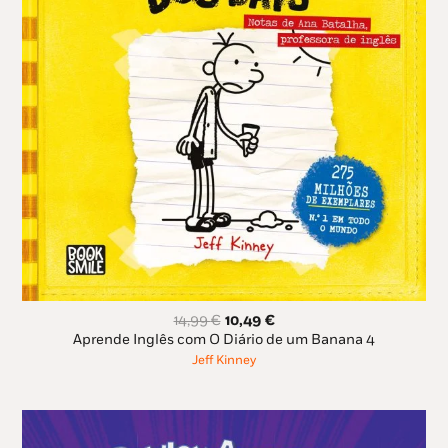
O
O
14,99
€
10,49
€
preço
preço
Aprende Inglês com O Diário de um Banana 4
original
atual
Jeff Kinney
era:
é:
14,99 €.
10,49 €.