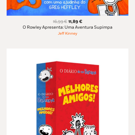
O
O
16,99
€
11,89
€
preço
preço
O Rowley Apresenta: Uma Aventura Supimpa
original
atual
Jeff Kinney
era:
é:
16,99 €.
11,89 €.