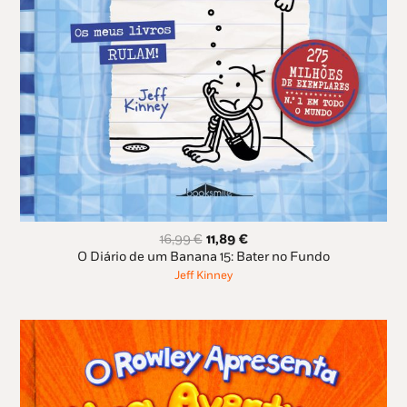
O
O
16,99
€
11,89
€
preço
preço
O Diário de um Banana 15: Bater no Fundo
original
atual
Jeff Kinney
era:
é:
16,99 €.
11,89 €.