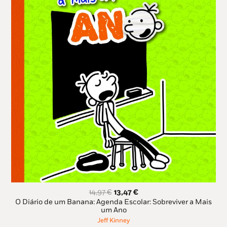
O
O
14,97
€
13,47
€
preço
preço
O Diário de um Banana: Agenda Escolar: Sobreviver a Mais
original
atual
um Ano
era:
é:
Jeff Kinney