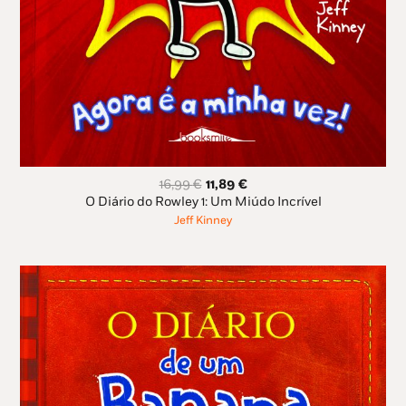
O
O
16,99
€
11,89
€
preço
preço
O Diário do Rowley 1: Um Miúdo Incrível
original
atual
Jeff Kinney
era:
é:
16,99 €.
11,89 €.