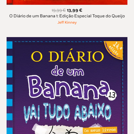
O
O
19,99
€
13,99
€
preço
preço
O Diário de um Banana 1: Edição Especial Toque do Queijo
original
atual
Jeff Kinney
era:
é:
19,99 €.
13,99 €.