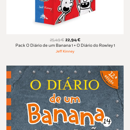
O
O
25,49
€
22,94
€
preço
preço
Pack O Diário de um Banana 1 + O Diário do Rowley 1
original
atual
Jeff Kinney
era:
é:
25,49 €.
22,94 €.