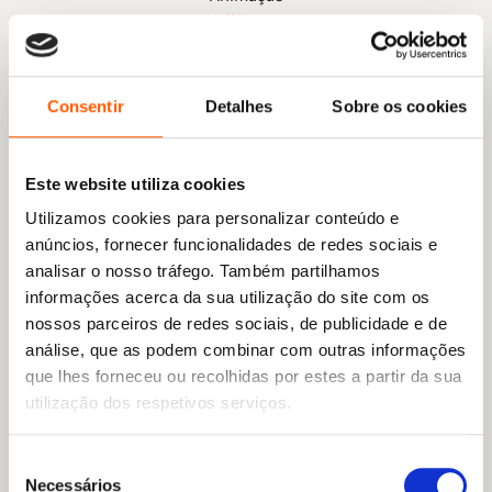
era:
é:
Jeff Kinney
16,99 €.
15,29 €.
Consentir
Detalhes
Sobre os cookies
Este website utiliza cookies
Utilizamos cookies para personalizar conteúdo e
anúncios, fornecer funcionalidades de redes sociais e
analisar o nosso tráfego. Também partilhamos
informações acerca da sua utilização do site com os
nossos parceiros de redes sociais, de publicidade e de
análise, que as podem combinar com outras informações
que lhes forneceu ou recolhidas por estes a partir da sua
utilização dos respetivos serviços.
Seleção
Necessários
de