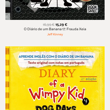
O
O
16,99
€
15,29
€
preço
preço
O Diário de um Banana 17: Frauda Xeia
original
atual
Jeff Kinney
era:
é:
16,99 €.
15,29 €.