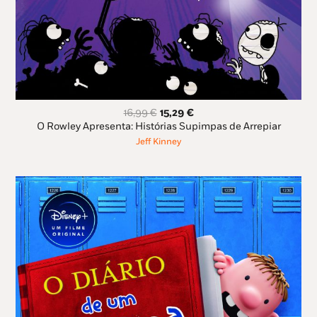
O
O
16,99
€
15,29
€
preço
preço
O Rowley Apresenta: Histórias Supimpas de Arrepiar
original
atual
Jeff Kinney
era:
é:
16,99 €.
15,29 €.