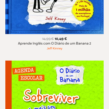
O
O
14,99
€
10,49
€
preço
preço
Aprende Inglês com O Diário de um Banana 2
original
atual
Jeff Kinney
era:
é:
14,99 €.
10,49 €.