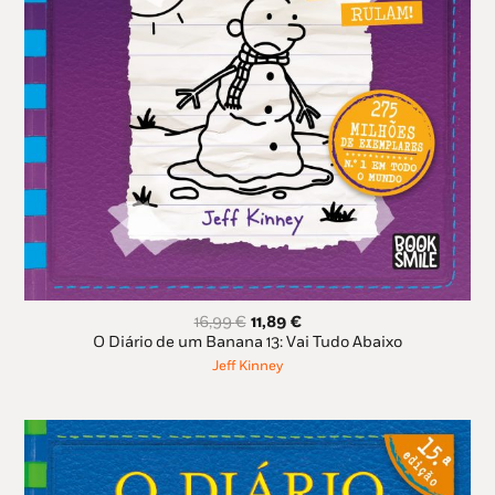
O
O
16,99
€
11,89
€
preço
preço
O Diário de um Banana 13: Vai Tudo Abaixo
original
atual
Jeff Kinney
era:
é:
16,99 €.
11,89 €.