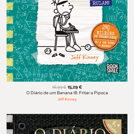
O
O
16,99
€
15,29
€
preço
preço
O Diário de um Banana 18: Fritar a Pipoca
original
atual
Jeff Kinney
era:
é:
16,99 €.
15,29 €.