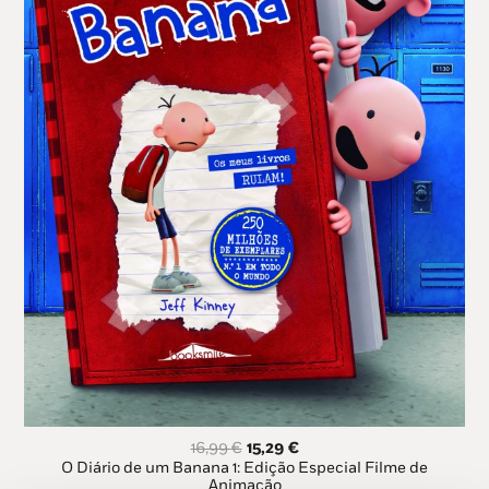
O
O
16,99
€
15,29
€
preço
preço
O Diário de um Banana 1: Edição Especial Filme de
original
atual
Animação