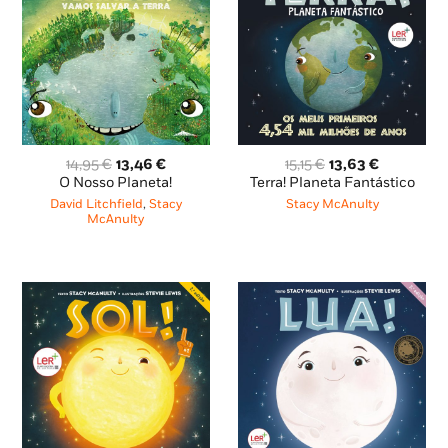
O
O
O
O
14,95
€
13,46
€
15,15
€
13,63
€
preço
preço
preço
preço
O Nosso Planeta!
Terra! Planeta Fantástico
original
atual
original
atual
David Litchfield
,
Stacy
Stacy McAnulty
era:
é:
era:
é:
McAnulty
14,95 €.
13,46 €.
15,15 €.
13,63 €.