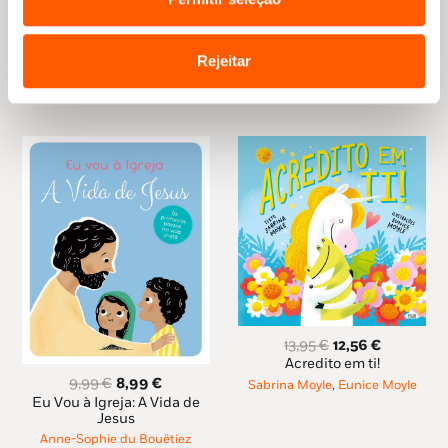
13,99
€
12,59
€
9,95 €.
8,96 €.
preço
preço
À Descoberta dos Sons:
original
atual
Atividades Divertidas para
Terapia da Fala
era:
é:
Rejeitar
13,99 €.
12,59 €.
Joana Rombert
O
O
13,95
€
12,56
€
preço
preço
Acredito em ti!
original
atual
O
O
9,99
€
8,99
€
Sabrina Moyle
,
Eunice Moyle
era:
é:
preço
preço
Eu Vou à Igreja: A Vida de
13,95 €.
12,56 €.
original
atual
Jesus
era:
é:
Anne-Sophie du Bouëtiez