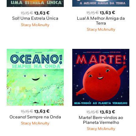
O
O
O
O
15,15
€
13,63
€
15,15
€
13,63
€
preço
preço
preço
preço
Lua! A Melhor Amiga da
Sol! Uma Estrela Única
original
atual
original
atual
Terra
Stacy McAnulty
era:
é:
era:
é:
Stacy McAnulty
15,15 €.
13,63 €.
15,15 €.
13,63 €.
O
O
O
O
15,15
€
13,63
€
15,15
€
13,63
€
preço
preço
preço
preço
Oceano! Sempre na Onda
Marte! Bem-vindos ao
original
atual
original
atual
Planeta Vermelho
Stacy McAnulty
era:
é:
era:
é:
Stacy McAnulty
15,15 €.
13,63 €.
15,15 €.
13,63 €.