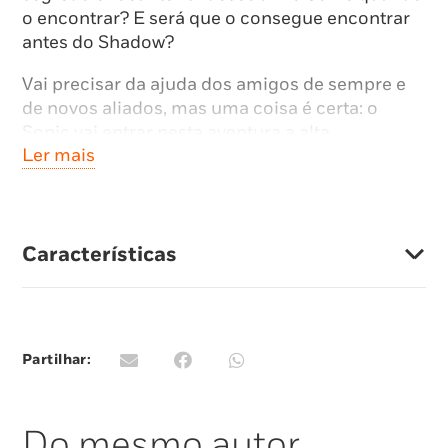
o encontrar? E será que o consegue encontrar
antes do Shadow?
Vai precisar da ajuda dos amigos de sempre e
de novos aliados, mas uma coisa é certa: o
Sonic vai entrar nesta aventura a alta
Ler mais
velocidade!
Entra nesta aventura aos quadradinhos e
prepara-te para muita ação, velocidade e voltas
e reviravoltas!
Características
Partilhar:
Do mesmo autor