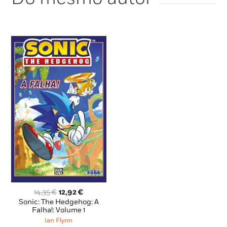
O
O
14,35
€
12,92
€
preço
preço
Sonic: The Hedgehog: A
original
atual
Falha!: Volume 1
era:
é:
Ian Flynn