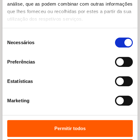
análise, que as podem combinar com outras informações
que lhes forneceu ou recolhidas por estes a partir da sua
utilização dos respetivos serviços.
O
O
15,75
€
14,18
€
O
O
preço
preço
15,49
€
13,94
€
Selfies de Unicórnio (Bia e o
Seleção
preço
preço
original
atual
Unicórnio 15)
O Pai Natal e Eu
Necessários
original
atual
de
era:
é:
Dana Simpson
Matt Haig
era:
é:
15,75 €.
14,18 €.
consentimento
15,49 €.
13,94 €.
Preferências
Estatísticas
Marketing
Permitir todos