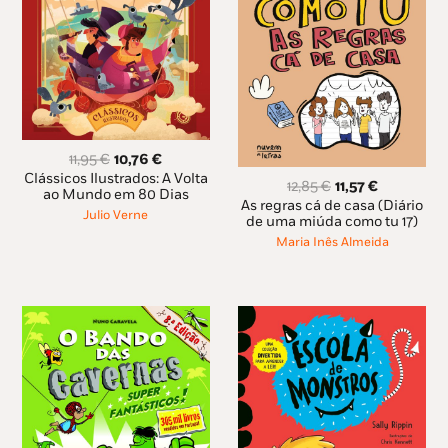
O
O
11,95
€
10,76
€
preço
preço
Clássicos Ilustrados: A Volta
O
O
12,85
€
11,57
€
original
atual
ao Mundo em 80 Dias
preço
preço
As regras cá de casa (Diário
era:
é:
Julio Verne
original
atual
de uma miúda como tu 17)
11,95 €.
10,76 €.
era:
é:
Maria Inês Almeida
12,85 €.
11,57 €.