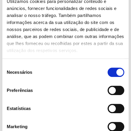
O
O
13,95
€
12,56
€
Utilizamos cookies para personalizar conteúdo e
preço
preço
Letterings Mágicos e
anúncios, fornecer funcionalidades de redes sociais e
original
atual
Desenhos de Unicórnios
analisar o nosso tráfego. Também partilhamos
para Pintar
era:
é:
13,95 €.
12,56 €.
informações acerca da sua utilização do site com os
Ana Punset
O
O
nossos parceiros de redes sociais, de publicidade e de
12,55
€
8,79
€
preço
preço
Unicórnia 1: Uma Brilhante
análise, que as podem combinar com outras informações
original
atual
Confusão
que lhes forneceu ou recolhidas por estes a partir da sua
era:
é:
Ana Punset
12,55 €.
8,79 €.
utilização dos respetivos serviços.
Seleção
Necessários
de
consentimento
Preferências
Estatísticas
Marketing