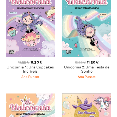
O
O
O
O
12,55
€
11,30
€
12,55
€
11,30
€
preço
preço
preço
preço
Unicórnia 2: Uma Festa de
Unicórnia 4: Uns Cupcakes
original
atual
original
atual
Sonho
Incríveis
era:
é:
era:
é:
Ana Punset
Ana Punset
12,55 €.
11,30 €.
12,55 €.
11,30 €.