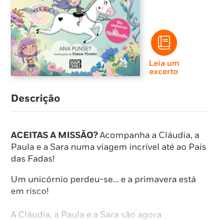
Leia um
excerto
Descrição
ACEITAS A MISSÃO?
Acompanha a Cláudia, a
Paula e a Sara numa viagem incrível até ao País
das Fadas!
Um unicórnio perdeu-se… e a primavera está
em risco!
A Cláudia, a Paula e a Sara são agora