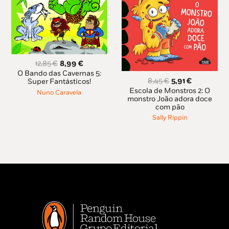
O
O
12,85
€
8,99
€
preço
preço
O Bando das Cavernas 5:
O
O
8,45
€
5,91
€
original
atual
Super Fantásticos!
preço
preço
era:
é:
Escola de Monstros 2: O
Nuno Caravela
original
atual
monstro João adora doce
12,85 €.
8,99 €.
com pão
era:
é:
8,45 €.
5,91 €.
Sally Rippin