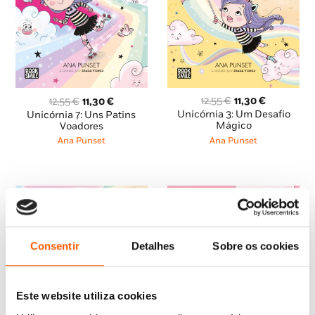
O
O
O
O
12,55
€
11,30
€
12,55
€
11,30
€
preço
preço
preço
preço
Unicórnia 3: Um Desafio
Unicórnia 7: Uns Patins
original
atual
original
atual
Mágico
Voadores
era:
é:
era:
é:
Ana Punset
Ana Punset
12,55 €.
11,30 €.
12,55 €.
11,30 €.
Consentir
Detalhes
Sobre os cookies
Este website utiliza cookies