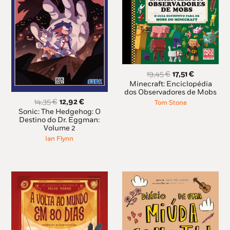
O
O
19,45
€
17,51
€
preço
preço
Minecraft: Enciclopédia
original
atual
dos Observadores de Mobs
O
O
era:
é:
14,35
€
12,92
€
Tom Stone
preço
preço
19,45 €.
17,51 €.
Sonic: The Hedgehog: O
original
atual
Destino do Dr. Eggman:
Volume 2
era:
é:
14,35 €.
12,92 €.
Ian Flynn