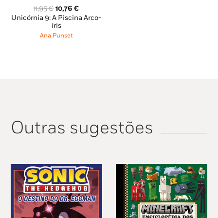
O
O
11,95
€
10,76
€
preço
preço
Unicórnia 9: A Piscina Arco-
original
atual
íris
era:
é:
Ana Punset
11,95 €.
10,76 €.
Outras sugestões