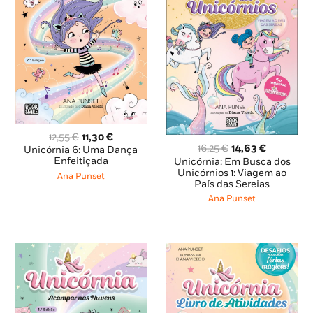
O
O
12,55
€
11,30
€
O
O
preço
preço
16,25
€
14,63
€
Unicórnia 6: Uma Dança
preço
preço
original
atual
Enfeitiçada
Unicórnia: Em Busca dos
original
atual
Unicórnios 1: Viagem ao
era:
é:
Ana Punset
País das Sereias
era:
é:
12,55 €.
11,30 €.
16,25 €.
14,63 €.
Ana Punset