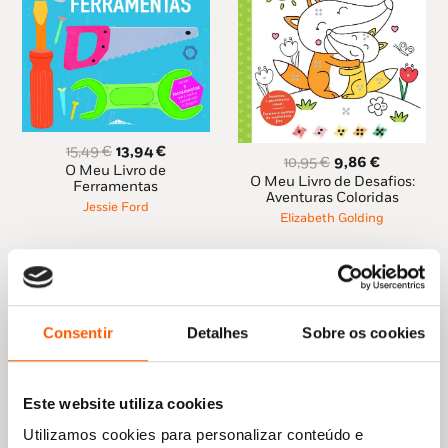
O
O
15,49
€
13,94
€
O
O
10,95
€
9,86
€
preço
preço
O Meu Livro de
preço
preço
O Meu Livro de Desafios:
original
atual
Ferramentas
original
atual
Aventuras Coloridas
era:
é:
Jessie Ford
era:
é:
Elizabeth Golding
15,49 €.
13,94 €.
10,95 €.
9,86 €.
Consentir
Detalhes
Sobre os cookies
Este website utiliza cookies
Utilizamos cookies para personalizar conteúdo e