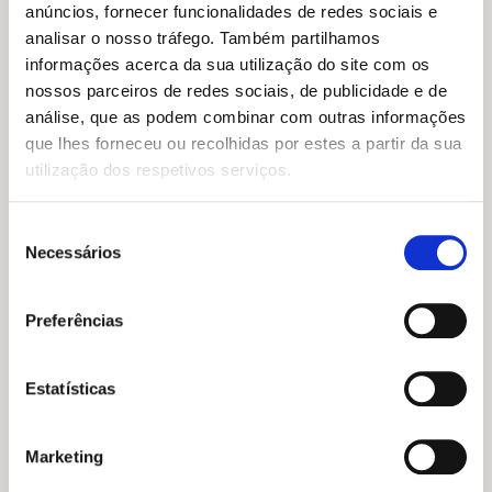
anúncios, fornecer funcionalidades de redes sociais e
analisar o nosso tráfego. Também partilhamos
O
O
10,95
€
9,86
€
O
O
14,95
€
13,45
€
preço
preço
Espreita e Descobre:
informações acerca da sua utilização do site com os
preço
preço
Amigos Divertidos: Lagarta
original
atual
Chegou o Natal
nossos parceiros de redes sociais, de publicidade e de
original
atual
era:
é:
Varios autores
Lucie Austin
era:
é:
análise, que as podem combinar com outras informações
10,95 €.
9,86 €.
14,95 €.
13,45 €.
que lhes forneceu ou recolhidas por estes a partir da sua
utilização dos respetivos serviços.
Seleção
Necessários
de
consentimento
Preferências
Estatísticas
O
O
14,95
€
13,45
€
Marketing
preço
preço
O Lobo Mau Está Doente!
original
atual
O
O
6,65
€
5,99
€
Jean Leroy