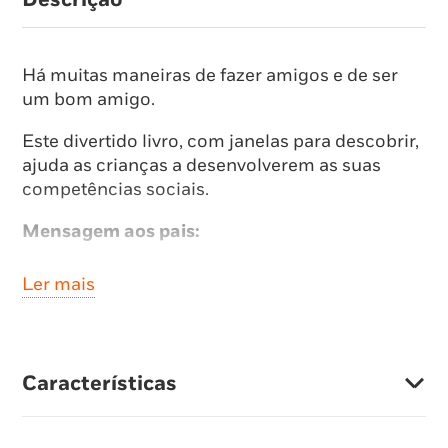
Há muitas maneiras de fazer amigos e de ser
um bom amigo.
Este divertido livro, com janelas para descobrir,
ajuda as crianças a desenvolverem as suas
competências sociais.
Mensagem aos pais:
Aprender a comunicar e criar laços é a chave
Ler mais
para o desenvolvimento social e emocional das
crianças.
Este livro vai ajudar o seu filho a compreender
Características
as diferentes relações sociais.