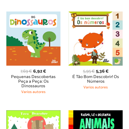
O
O
O
O
7,69
€
6,92
€
5,95
€
5,36
€
preço
preço
preço
preço
Pequenas Descobertas
É Tão Bom Descobrir! Os
original
atual
original
atual
Peça a Peça: Os
Números
Dinossauros
era:
é:
era:
é:
Varios autores
7,69 €.
6,92 €.
5,95 €.
5,36 €.
Varios autores