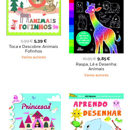
O
O
5,99
€
5,39
€
preço
preço
Toca e Descobre: Animais
original
atual
Fofinhos
era:
é:
Varios autores
O
O
10,95
€
9,85
€
5,99 €.
5,39 €.
preço
preço
Raspa, Lê e Desenha:
original
atual
Animais
era:
é:
Varios autores
10,95 €.
9,85 €.