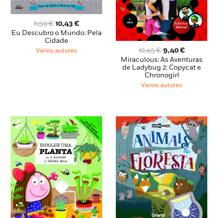
O
O
11,59
€
10,43
€
preço
preço
Eu Descubro o Mundo: Pela
original
atual
Cidade
era:
é:
O
O
10,45
€
9,40
€
Varios autores
11,59 €.
10,43 €.
preço
preço
Miraculous: As Aventuras
original
atual
de Ladybug 2: Copycat e
Chronogirl
era:
é:
10,45 €.
9,40 €.
Varios autores