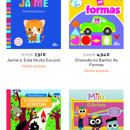
O
O
O
O
8,79
€
7,91
€
5,49
€
4,94
€
preço
preço
preço
preço
Jaime 5: Está Muito Escuro!
Diversão no Banho: As
original
atual
original
atual
Formas
Varios autores
era:
é:
era:
é:
Varios autores
8,79 €.
7,91 €.
5,49 €.
4,94 €.