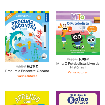
O
O
10,95
€
9,85
€
preço
preço
Milo: O Futebolista: Livro de
O
O
11,95
€
10,76
€
original
atual
Histórias 1
preço
preço
Procura e Encontra: Oceano
era:
é:
Varios autores
original
atual
10,95 €.
9,85 €.
Varios autores
era:
é:
11,95 €.
10,76 €.