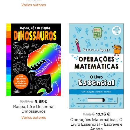
11,59 €.
10,43 €.
era:
é:
Varios autores
14,39 €.
12,95 €.
O
O
10,95
€
9,85
€
preço
preço
Raspa, Lê e Desenha:
original
atual
Dinossauros
O
O
11,95
€
10,76
€
era:
é:
Varios autores
preço
preço
Operações Matemáticas: O
10,95 €.
9,85 €.
original
atual
Livro Essencial – Escreve e
Apaga
era:
é: