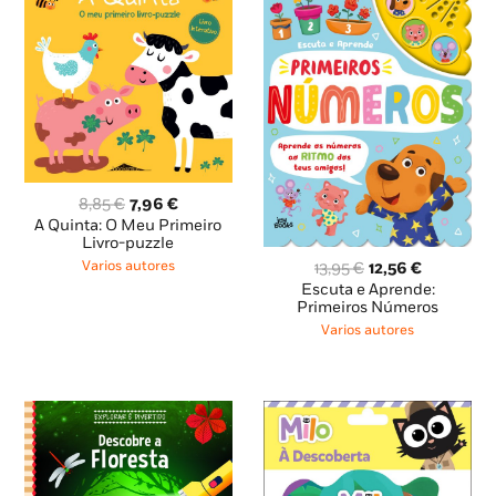
O
O
8,85
€
7,96
€
preço
preço
A Quinta: O Meu Primeiro
original
atual
Livro-puzzle
era:
é:
O
O
Varios autores
13,95
€
12,56
€
8,85 €.
7,96 €.
preço
preço
Escuta e Aprende:
original
atual
Primeiros Números
era:
é:
Varios autores
13,95 €.
12,56 €.