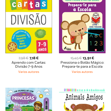
O
O
O
O
7,98
€
7,18
€
15,45
€
13,91
€
preço
preço
preço
preço
Aprendo com Cartas:
Pressiona o Botão Mágico:
original
atual
original
atual
Divisão 7-9 Anos
Prepara-te para a Escola
era:
é:
era:
é:
Varios autores
Varios autores
7,98 €.
7,18 €.
15,45 €.
13,91 €.