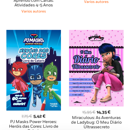
preço
preço
Aprendo com Cartas:
era:
é:
Varios autores
original
atual
Atividades 4-5 Anos
13,95 €.
12,55 €.
era:
é:
Varios autores
12,98 €.
11,68 €.
O
O
15,95
€
14,35
€
O
O
7,75
€
5,42
€
preço
preço
Miraculous: As Aventuras
preço
preço
PJ Masks Power Heroes:
original
atual
de Ladybug: O Meu Diário
original
atual
Heróis das Cores: Livro de
Ultrassecreto
era:
é: