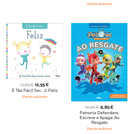
8,85 €.
7,96 €.
Varios autores
O
O
13,95
€
12,55
€
preço
preço
É Tão Fácil Ser… 2: Feliz
original
atual
Varios autores
era:
é:
13,95 €.
12,55 €.
O
O
10,95
€
9,85
€
preço
preço
Petronix Defenders:
original
atual
Escreve e Apaga: Ao
Resgate
era:
é:
10,95 €.
9,85 €.
Varios autores