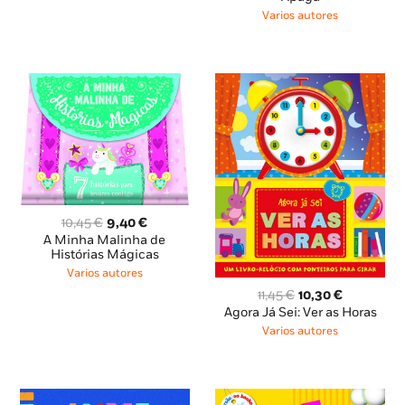
11,95 €.
10,76 €.
Varios autores
O
O
10,45
€
9,40
€
preço
preço
A Minha Malinha de
original
atual
Histórias Mágicas
era:
é:
Varios autores
10,45 €.
9,40 €.
O
O
11,45
€
10,30
€
preço
preço
Agora Já Sei: Ver as Horas
original
atual
Varios autores
era:
é:
11,45 €.
10,30 €.