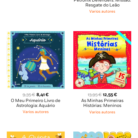
Petronix Defenders: Missão:
original
atual
Resgate do Leão
era:
é:
Varios autores
9,95 €.
8,96 €.
O
O
O
O
9,35
€
8,41
€
13,95
€
12,55
€
preço
preço
preço
preço
O Meu Primeiro Livro de
As Minhas Primeiras
original
atual
original
atual
Astrologia: Aquário
Histórias: Meninos
era:
é:
era:
é:
Varios autores
Varios autores
9,35 €.
8,41 €.
13,95 €.
12,55 €.