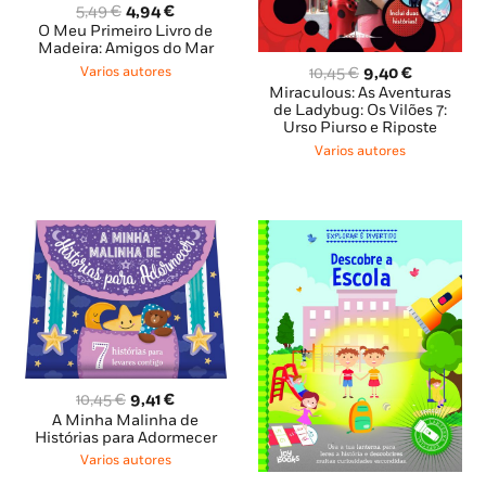
O
O
5,49
€
4,94
€
preço
preço
O Meu Primeiro Livro de
original
atual
Madeira: Amigos do Mar
era:
é:
O
O
10,45
€
9,40
€
Varios autores
5,49 €.
4,94 €.
preço
preço
Miraculous: As Aventuras
original
atual
de Ladybug: Os Vilões 7:
Urso Piurso e Riposte
era:
é:
10,45 €.
9,40 €.
Varios autores
O
O
10,45
€
9,41
€
preço
preço
A Minha Malinha de
original
atual
Histórias para Adormecer
era:
é:
Varios autores
10,45 €.
9,41 €.