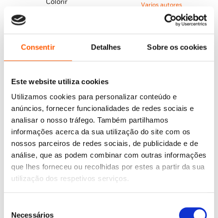
Colorir
era:
é:
15,95 €.
14,35 €.
Varios autores
7,75 €.
5,42 €.
Varios autores
Consentir
Detalhes
Sobre os cookies
Este website utiliza cookies
Utilizamos cookies para personalizar conteúdo e
anúncios, fornecer funcionalidades de redes sociais e
analisar o nosso tráfego. Também partilhamos
informações acerca da sua utilização do site com os
nossos parceiros de redes sociais, de publicidade e de
análise, que as podem combinar com outras informações
que lhes forneceu ou recolhidas por estes a partir da sua
O
O
O
O
12,98
€
11,68
€
12,98
€
11,68
€
preço
preço
preço
preço
Aprendo com Cartas:
Aprendo com Cartas:
utilização dos respetivos serviços.
original
atual
original
atual
Atividades – Números 3-6
Atividades – Subtração 4-7
Anos
Anos
era:
é:
era:
é:
12,98 €.
11,68 €.
12,98 €.
11,68 €.
Varios autores
Varios autores
Seleção
Necessários
de