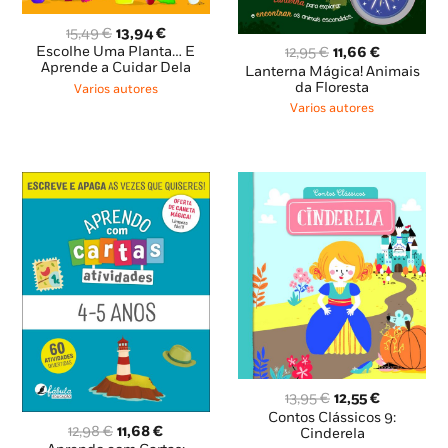
O
O
15,49
€
13,94
€
preço
preço
O
O
Escolhe Uma Planta… E
12,95
€
11,66
€
original
atual
Aprende a Cuidar Dela
preço
preço
Lanterna Mágica! Animais
era:
é:
original
atual
da Floresta
Varios autores
15,49 €.
13,94 €.
era:
é:
Varios autores
12,95 €.
11,66 €.
O
O
13,95
€
12,55
€
preço
preço
Contos Clássicos 9:
O
O
12,98
€
11,68
€
original
atual
Cinderela