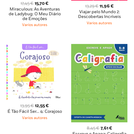
O
O
17,45
€
15,70
€
O
O
13,29
€
11,96
€
preço
preço
Miraculous: As Aventuras
preço
preço
Viajar pelo Mundo 2:
original
atual
de Ladybug: O Meu Diário
original
atual
Descobertas Incríveis
de Emoções
era:
é:
era:
é:
Varios autores
17,45 €.
15,70 €.
Varios autores
13,29 €.
11,96 €.
O
O
13,95
€
12,55
€
preço
preço
É Tão Fácil Ser… 4: Corajoso
original
atual
Varios autores
era:
é:
13,95 €.
12,55 €.
O
O
8,45
€
7,61
€
preço
preço
Escreve e Apaga: Caligrafia