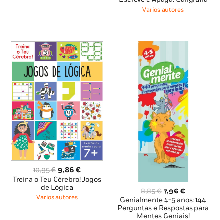
original
atual
Varios autores
era:
é:
8,45 €.
7,61 €.
O
O
10,95
€
9,86
€
preço
preço
Treina o Teu Cérebro! Jogos
original
atual
de Lógica
O
O
8,85
€
7,96
€
era:
é:
Varios autores
preço
preço
Genialmente 4-5 anos: 144
10,95 €.
9,86 €.
original
atual
Perguntas e Respostas para
Mentes Geniais!
era:
é: