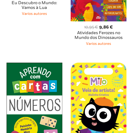
preço
preço
Eu Descubro o Mundo:
original
atual
Vamos à Lua
era:
é:
Varios autores
11,59 €.
10,43 €.
O
O
10,95
€
9,86
€
preço
preço
Atividades Ferozes no
original
atual
Mundo dos Dinossauros
era:
é:
Varios autores
10,95 €.
9,86 €.