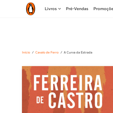
Livros
Pré-Vendas
Promoçõ
Início
/
Cavalo de Ferro
/
A Curva da Estrada