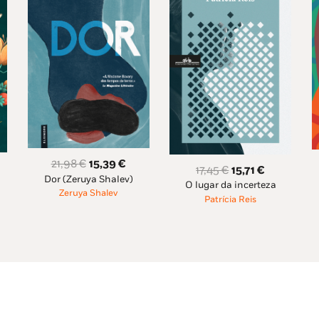
O
O
21,98
€
15,39
€
O
O
17,45
€
15,71
€
Dor (Zeruya Shalev)
preço
preço
eço
O lugar da incerteza
preço
preço
Zeruya Shalev
original
atual
Patrícia Reis
al
original
atual
era:
é:
era:
é:
21,98 €.
15,39 €.
86 €.
17,45 €.
15,71 €.