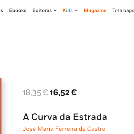
es
Ebooks
Editoras
K
i
d
s
Magazine
Tote bag
O
O
18,35
€
16,52
€
preço
preço
original
atual
era:
é:
A Curva da Estrada
18,35 €.
16,52 €.
José Maria Ferreira de Castro