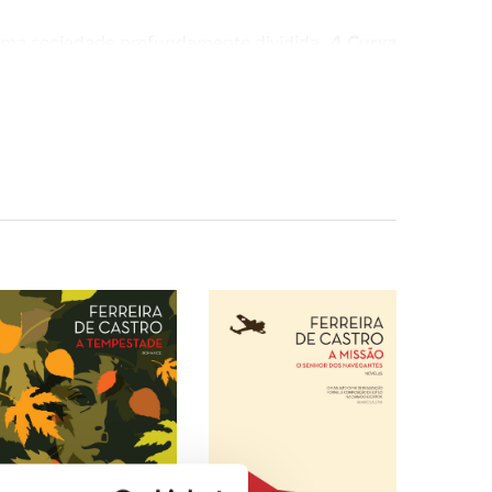
ma sociedade profundamente dividida,
A Curva
orais de
Ferreira de Castro
. Ancorado na moral
do em 1950, no auge da carreira de
Ferreira de
 no estrangeiro, onde vê as edições das suas
uma árvore que amamos, de muito a ter absorvido
 mundo.»
 a casaca” foi possível esta obra, densa de
es ideias de regeneração – eis o que denuncia