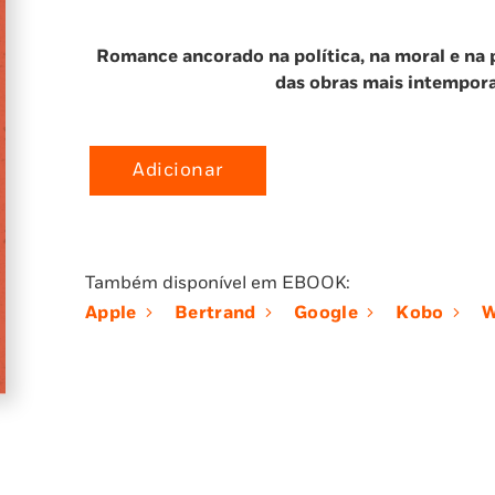
Romance ancorado na política, na moral e na
das obras mais intemporai
Adicionar
Quantidade
de
A
Curva
Também disponível em EBOOK:
da
Apple
Bertrand
Google
Kobo
W
Estrada