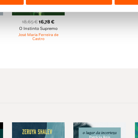
O
O
18,65
€
16,78
€
O Instinto Supremo
preço
preço
eço
José Maria Ferreira de
original
atual
ual
Castro
era:
é:
18,65 €.
16,78 €.
,85 €.