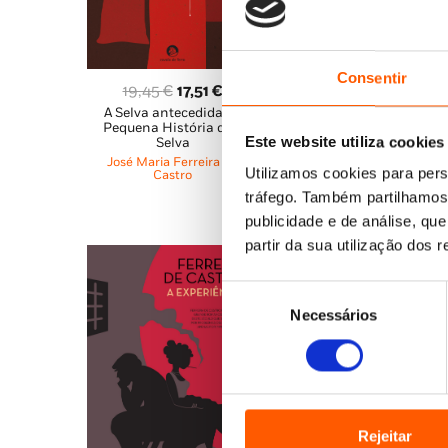
Consentir
O
O
O
O
19,45
€
17,51
€
17,85
€
16,06
€
A Selva antecedida de
Eternidade
preço
preço
preço
pr
Pequena História de A
José Maria Ferreira de
original
atual
original
atu
Este website utiliza cookies
Selva
Castro
era:
é:
era:
é:
José Maria Ferreira de
Utilizamos cookies para pers
Castro
19,45 €.
17,51 €.
17,85 €.
16,
tráfego. Também partilhamos 
publicidade e de análise, q
partir da sua utilização dos 
Seleção
Necessários
de
consentimento
Rejeitar