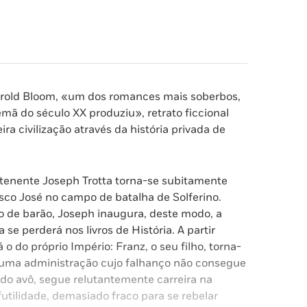
Harold Bloom, «um dos romances mais soberbos,
alemã do século XX produziu», retrato ficcional
ra civilização através da história privada de
tenente Joseph Trotta torna-se subitamente
isco José no campo de batalha de Solferino.
lo de barão, Joseph inaugura, deste modo, a
se perderá nos livros de História. A partir
 do próprio Império: Franz, o seu filho, torna-
de uma administração cujo falhanço não consegue
do avô, segue relutantemente carreira na
utilidade, demasiado fraco para se rebelar