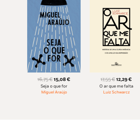
O
O
O
O
16,75
€
15,08
€
17,55
€
12,29
€
Seja o que for
O ar que me falta
preço
preço
preço
pre
Miguel Araújo
Luiz Schwarcz
original
atual
original
atu
era:
é:
era:
é:
16,75 €.
15,08 €.
17,55 €.
12,