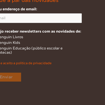
ue a par das novidades
u endereço de email:
jo receber newsletters com as novidades de:
enguin Livros
enguin Kids
enguin Educação (público escolar e
otecas)
 e aceito a política de privacidade