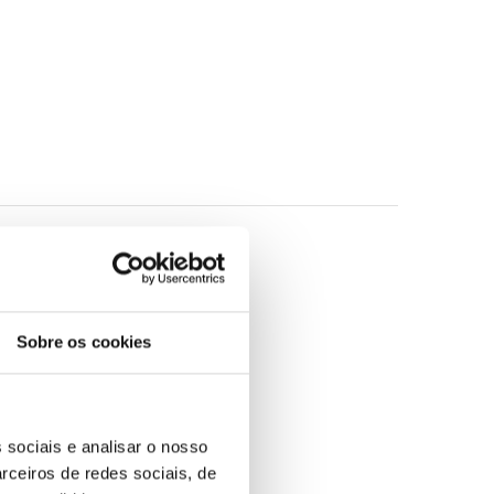
ha de Radetzky
é, sem dúvida, o melhor
Nobel de Literatura
a de Kafka e a de Robert Musil, o melhor
ção do século XX.»
The New Yorker
stro.
Sobre os cookies
 sociais e analisar o nosso
rceiros de redes sociais, de