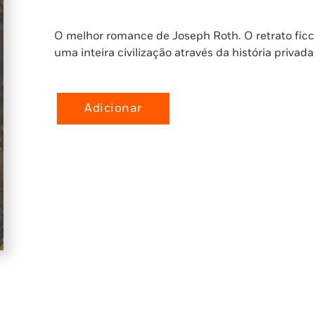
O melhor romance de Joseph Roth. O retrato ficci
uma inteira civilização através da história privad
Adicionar
Quantidade
de
A
Marcha
de
Radetzky