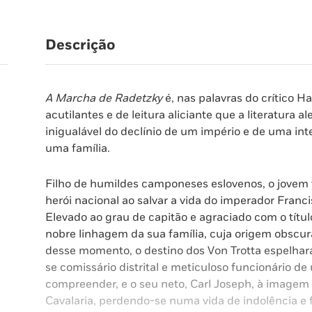
Descrição
A Marcha de Radetzky
é, nas palavras do crítico 
acutilantes e de leitura aliciante que a literatura 
inigualável do declínio de um império e de uma intei
uma família.
Filho de humildes camponeses eslovenos, o jovem 
herói nacional ao salvar a vida do imperador Franc
Elevado ao grau de capitão e agraciado com o títu
nobre linhagem da sua família, cuja origem obscura 
desse momento, o destino dos Von Trotta espelhará o
se comissário distrital e meticuloso funcionário 
compreender, e o seu neto, Carl Joseph, à imagem 
Cavalaria, perdendo-se numa vida de indolência e f