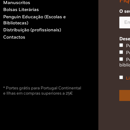
Fiq
Manuscritos
Bolsas Literárias
O se
Penguin Educação (Escolas e
Bibliotecas)
Distribuição (profissionais)
Contactos
Dese
P
P
P
bibli
Li
* Portes grátis para Portugal Continental
e Ilhas em compras superiores a 25€