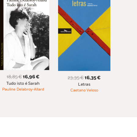
O
O
18,85
€
16,96
€
O
O
23,35
€
16,35
€
Tudo isto é Sarah
preço
preço
Letras
preço
preço
Pauline Delabroy-Allard
Caetano Veloso
original
atual
original
atual
era:
é:
era:
é:
18,85 €.
16,96 €.
23,35 €.
16,35 €.