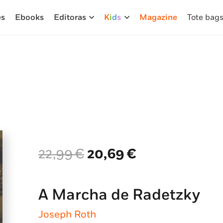
es
Ebooks
Editoras
K
i
d
s
Magazine
Tote bag
O
O
22,99
€
20,69
€
preço
preço
original
atual
era:
é:
A Marcha de Radetzky
22,99 €.
20,69 €.
Joseph Roth