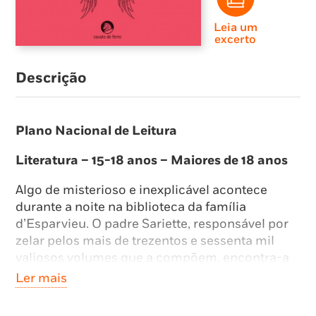
Leia um
excerto
Descrição
Plano Nacional de Leitura
Literatura – 15-18 anos – Maiores de 18 anos
Algo de misterioso e inexplicável acontece
durante a noite na biblioteca da família
d’Esparvieu. O padre Sariette, responsável por
zelar pelos mais de trezentos e sessenta mil
valiosos volumes que a compõem, encontra-a
de manhã cedo sempre em total desordem:
Ler mais
prateleiras vazias, livros espalhados ou
amontoados sem critério, raros in-fólios