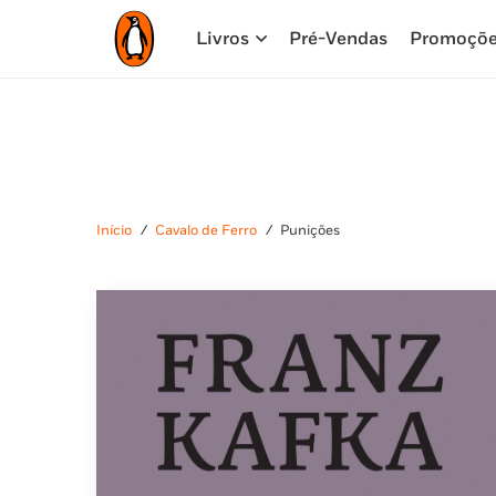
Livros
Pré-Vendas
Promoçõ
Início
/
Cavalo de Ferro
/
Punições