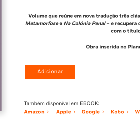
Volume que reúne em nova tradução três cláss
Metamorfose
e
Na Colónia Penal
– e recupera 
com o títul
Obra inserida no Plan
Adicionar
Quantidade
de
Punições
Também disponível em EBOOK:
Amazon
Apple
Google
Kobo
W