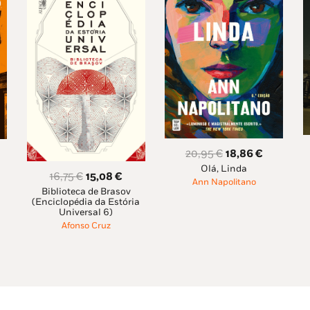
O
O
20,95
€
18,86
€
Olá, Linda
preço
preço
eço
O
O
16,75
€
15,08
€
Ann Napolitano
original
atual
ual
Biblioteca de Brasov
preço
preço
(Enciclopédia da Estória
era:
é:
original
atual
Universal 6)
20,95 €.
18,86 €.
,06 €.
era:
é:
Afonso Cruz
16,75 €.
15,08 €.