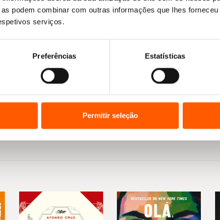
ue as podem combinar com outras informações que lhes forneceu 
respetivos serviços.
O
O
8,90
€
8,01
€
ço
A Metamorfose
preço
preço
Preferências
Estatísticas
l
Franz Kafka
original
atual
era:
é:
€.
8,90 €.
8,01 €.
Permitir seleção