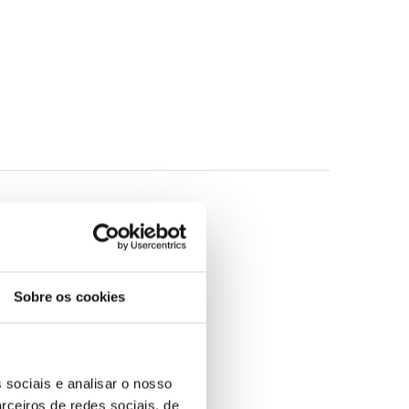
nativo os futuros campos de concentração, a
Estado, as vidas paralisadas,
s pessoas; tudo surgia como um pesadelo e
»
Sobre os cookies
 sociais e analisar o nosso
rceiros de redes sociais, de