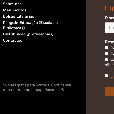
Sobre nós
Fiq
Manuscritos
Bolsas Literárias
O se
Penguin Educação (Escolas e
Bibliotecas)
Distribuição (profissionais)
Contactos
Dese
P
P
P
bibli
Li
* Portes grátis para Portugal Continental
e Ilhas em compras superiores a 25€