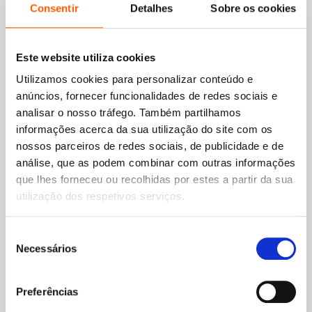
Consentir
Detalhes
Sobre os cookies
Este website utiliza cookies
Utilizamos cookies para personalizar conteúdo e
anúncios, fornecer funcionalidades de redes sociais e
analisar o nosso tráfego. Também partilhamos
informações acerca da sua utilização do site com os
nossos parceiros de redes sociais, de publicidade e de
análise, que as podem combinar com outras informações
O
O
15,15
€
13,64
€
que lhes forneceu ou recolhidas por estes a partir da sua
O
O
19,95
€
17,96
€
preço
preço
Um Pequeno Romance
utilização dos respetivos serviços.
preço
preço
Matemáticas da escrita
original
atual
Lúmpen
original
atual
era:
é:
Charles Bukowski
Roberto Bolaño
era:
é:
15,15 €.
13,64 €.
Seleção
19,95 €.
17,96 €.
Necessários
de
consentimento
Preferências