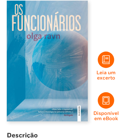
Leia um
excerto
Disponível
em eBook
Descrição