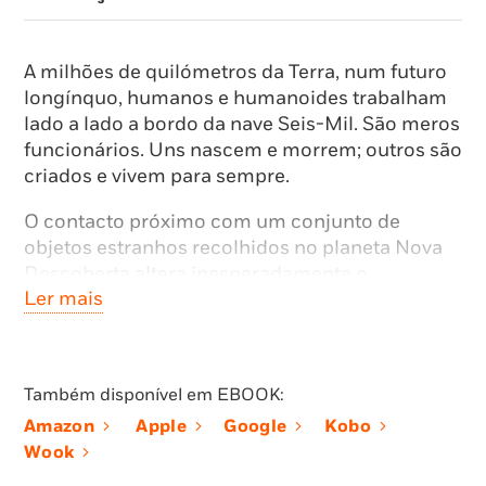
A milhões de quilómetros da Terra, num futuro
longínquo, humanos e humanoides trabalham
lado a lado a bordo da nave Seis-Mil. São meros
funcionários. Uns nascem e morrem; outros são
criados e vivem para sempre.
O contacto próximo com um conjunto de
objetos estranhos recolhidos no planeta Nova
Descoberta altera inesperadamente o
Ler mais
comportamento da tripulação e a perceção que
cada um tem de si mesmo. Uma comissão de
avaliação é chamada para recolher
depoimentos e aferir os efeitos desta ligação.
Também disponível em EBOOK:
Serão os objetos sencientes? Estarão os
Amazon
Apple
Google
Kobo
humanoides a tornar-se mais humanos?
Wook
Trabalhar será o mesmo que viver?