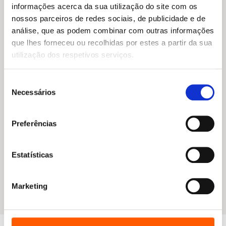
informações acerca da sua utilização do site com os
nossos parceiros de redes sociais, de publicidade e de
análise, que as podem combinar com outras informações
que lhes forneceu ou recolhidas por estes a partir da sua
utilização dos respetivos serviços.
Seleção
Necessários
de
consentimento
Preferências
O
O
18,45
€
16,61
€
preço
preço
Cai a Noite em Caracas
Estatísticas
original
atual
Karina Sainz Borgo
era:
é:
18,45 €.
16,61 €.
Marketing