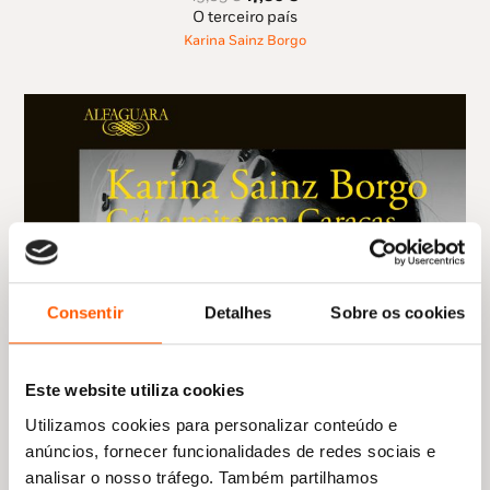
preço
preço
O terceiro país
original
atual
Karina Sainz Borgo
era:
é:
19,85 €.
17,86 €.
Consentir
Detalhes
Sobre os cookies
Este website utiliza cookies
Utilizamos cookies para personalizar conteúdo e
anúncios, fornecer funcionalidades de redes sociais e
analisar o nosso tráfego. Também partilhamos