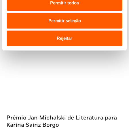
Permitir todos
Artigos relacionados
Permitir seleção
Rejeitar
Prémio Jan Michalski de Literatura para
Karina Sainz Borgo