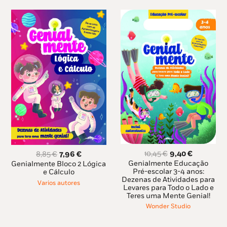
O
O
O
O
10,45
€
9,40
€
8,85
€
7,96
€
preço
preço
preço
preço
Genialmente Educação
Genialmente Bloco 2 Lógica
original
atual
Pré-escolar 3-4 anos:
original
atual
e Cálculo
Dezenas de Atividades para
era:
é:
era:
é:
Varios autores
Levares para Todo o Lado e
10,45 €.
9,40 €.
8,85 €.
7,96 €.
Teres uma Mente Genial!
Wonder Studio