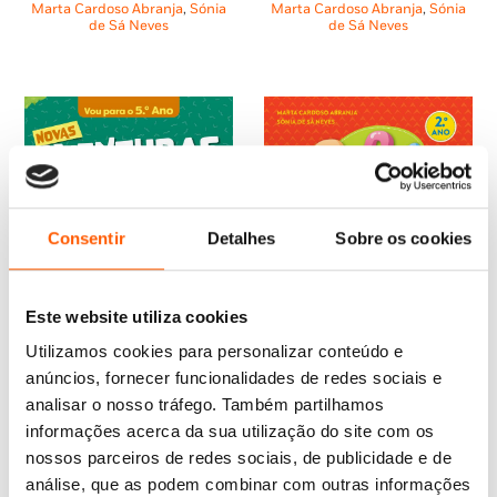
era:
é:
era:
é:
Marta Cardoso Abranja
,
Sónia
Marta Cardoso Abranja
,
Sónia
11,95 €.
10,76 €.
11,95 €.
10,76 €.
de Sá Neves
de Sá Neves
Consentir
Detalhes
Sobre os cookies
Este website utiliza cookies
Utilizamos cookies para personalizar conteúdo e
anúncios, fornecer funcionalidades de redes sociais e
analisar o nosso tráfego. Também partilhamos
O
O
O
O
10,45
€
9,40
€
6,65
€
5,99
€
preço
preço
preço
preço
informações acerca da sua utilização do site com os
Novas Aventuras nas Férias:
3, 2, 1, Vamos Aprender! – 2.º
original
atual
Vou para o 5.º Ano
original
atual
Ano
nossos parceiros de redes sociais, de publicidade e de
era:
é:
era:
é:
Marta Cardoso Abranja
,
Sónia
Marta Cardoso Abranja
,
Sónia
análise, que as podem combinar com outras informações
10,45 €.
9,40 €.
6,65 €.
5,99 €.
de Sá Neves
,
Inês Regalado de
de Sá Neves