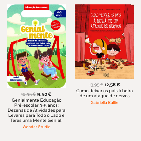
O
O
13,95
€
12,56
€
preço
preço
Como deixar os pais à beira
O
O
10,45
€
9,40
€
original
atual
de um ataque de nervos
preço
preço
Genialmente Educação
era:
é:
Gabriella Ballin
original
atual
Pré-escolar 4-5 anos:
13,95 €.
12,56 €.
Dezenas de Atividades para
era:
é:
Levares para Todo o Lado e
10,45 €.
9,40 €.
Teres uma Mente Genial!
Wonder Studio