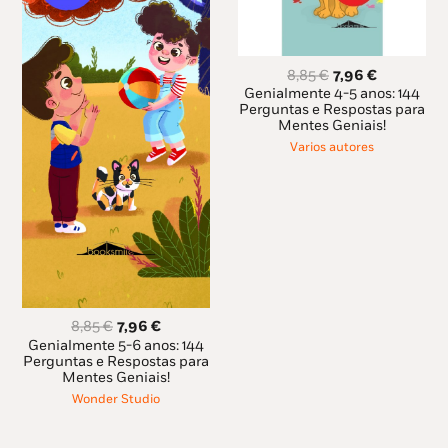
O
O
8,85
€
7,96
€
preço
preço
Genialmente 4-5 anos: 144
original
atual
Perguntas e Respostas para
Mentes Geniais!
era:
é:
8,85 €.
7,96 €.
Varios autores
O
O
8,85
€
7,96
€
preço
preço
Genialmente 5-6 anos: 144
original
atual
Perguntas e Respostas para
Mentes Geniais!
era:
é:
8,85 €.
7,96 €.
Wonder Studio