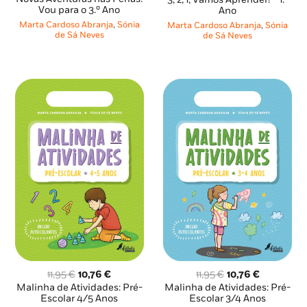
original
atual
Vou para o 3.º Ano
original
atual
Ano
era:
é:
era:
é:
Marta Cardoso Abranja
,
Sónia
Marta Cardoso Abranja
,
Sónia
9,95 €.
8,96 €.
6,65 €.
5,99 €.
de Sá Neves
de Sá Neves
O
O
O
O
11,95
€
10,76
€
11,95
€
10,76
€
preço
preço
preço
preço
Malinha de Atividades: Pré-
Malinha de Atividades: Pré-
original
atual
original
atual
Escolar 4/5 Anos
Escolar 3/4 Anos