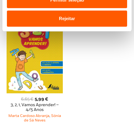
Rejeitar
O
O
6,65
€
5,99
€
preço
preço
3, 2, 1, Vamos Aprender! –
original
atual
4/5 Anos
era:
é:
Marta Cardoso Abranja
,
Sónia
6,65 €.
5,99 €.
de Sá Neves