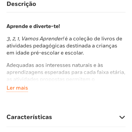
Descrição
Aprende e diverte-te!
3, 2, 1, Vamos Aprender!
é a coleção de livros de
atividades pedagógicas destinada a crianças
em idade pré-escolar e escolar.
Adequadas aos interesses naturais e às
aprendizagens esperadas para cada faixa etária,
as atividades propostas permitem o
desenvolvimento da criança nas diferentes
Ler mais
áreas e domínios, ao mesmo tempo que se
diverte.
Para uma utilização em casa ou no jardim de
Características
infância, as estimulantes atividades aqui
apresentadas permitem que as crianças