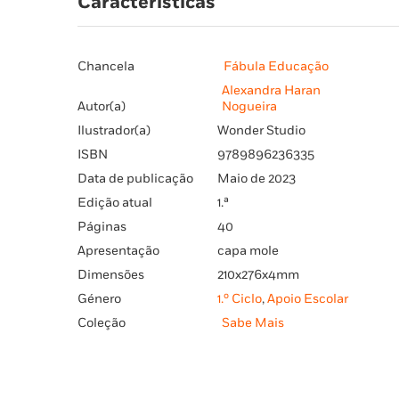
Características
Chancela
Fábula Educação
Alexandra Haran
Autor(a)
Nogueira
Ilustrador(a)
Wonder Studio
ISBN
9789896236335
Data de publicação
Maio de 2023
Edição atual
1.ª
Páginas
40
Apresentação
capa mole
Dimensões
210x276x4mm
Género
1.º Ciclo
,
Apoio Escolar
Coleção
Sabe Mais