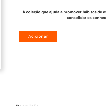
A coleção que ajuda a promover hábitos de es
consolidar os conhec
Adicionar
Quantidade
de
Sabe
Mais:
Resolução
de
Problemas
-
2.º
Ano