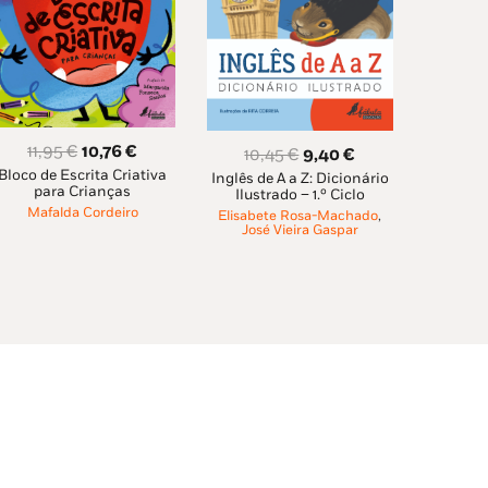
O
O
11,95
€
10,76
€
O
O
10,45
€
9,40
€
Bloco de Escrita Criativa
preço
preço
Inglês de A a Z: Dicionário
preço
preço
para Crianças
Ilustrado – 1.º Ciclo
original
atual
original
atual
Mafalda Cordeiro
Elisabete Rosa-Machado
,
era:
é:
era:
é:
José Vieira Gaspar
11,95 €.
10,76 €.
10,45 €.
9,40 €.