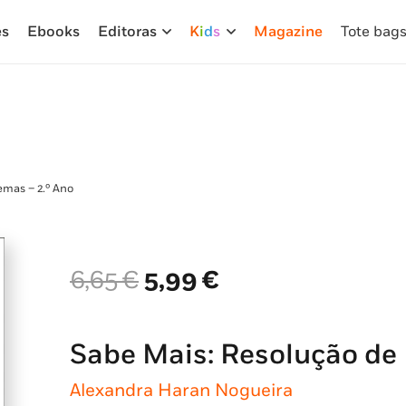
es
Ebooks
Editoras
K
i
d
s
Magazine
Tote bag
emas – 2.º Ano
O
O
6,65
€
5,99
€
preço
preço
original
atual
era:
é:
Sabe Mais: Resolução de 
6,65 €.
5,99 €.
Alexandra Haran Nogueira