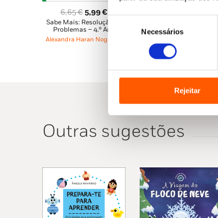
O
O
6,65
€
5,99
€
Seleção
Sabe Mais: Resolução de
preço
preço
Problemas – 4.º Ano
Necessários
de
original
atual
Alexandra Haran Nogueira
consentimento
era:
é:
6,65 €.
5,99 €.
Rejeitar
Outras sugestões