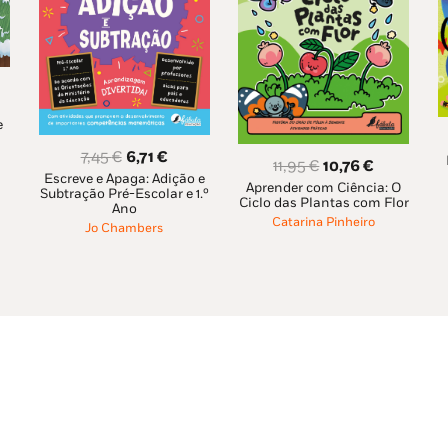
eço
e
al
O
O
7,45
€
6,71
€
O
O
11,95
€
10,76
€
Escreve e Apaga: Adição e
preço
preço
56 €.
Aprender com Ciência: O
preço
preço
Subtração Pré-Escolar e 1.º
original
atual
Ciclo das Plantas com Flor
Ano
original
atual
Catarina Pinheiro
era:
é:
Jo Chambers
era:
é:
7,45 €.
6,71 €.
11,95 €.
10,76 €.