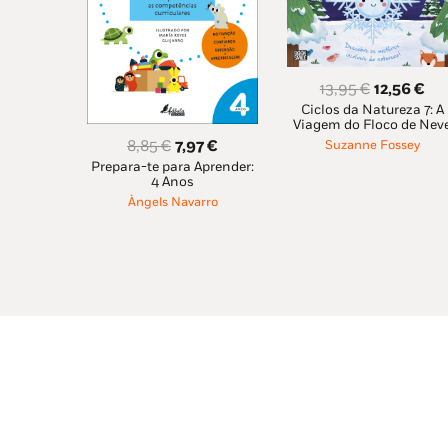
O
O
13,95
€
12,56
€
Ciclos da Natureza 7: A
preço
pr
Viagem do Floco de Nev
original
atu
O
O
8,85
€
7,97
€
Suzanne Fossey
era:
é:
Prepara-te para Aprender:
preço
preço
4 Anos
13,95 €.
12,
original
atual
Àngels Navarro
era:
é:
8,85 €.
7,97 €.