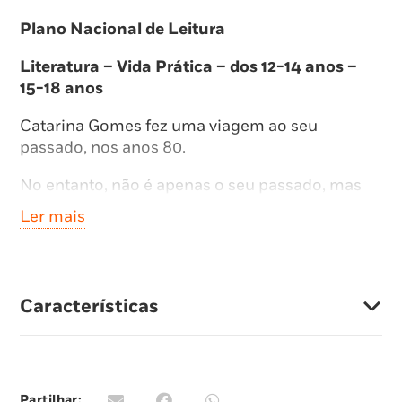
Plano Nacional de Leitura
Literatura – Vida Prática – dos 12-14 anos –
15-18 anos
Catarina Gomes fez uma viagem ao seu
passado, nos anos 80.
No entanto, não é apenas o seu passado, mas
de toda uma geração nascida da década de 80,
Ler mais
a última a partilhar os mesmos desenhos
animados, as mesmas comidas, as mesmas
experiências.
Características
A última a crescer sem internet.
Este livro é um álbum de memórias ilustradas
para que os adultos possam suspirar de
saudades (ou alívio) e para os pais mostrarem
Partilhar: