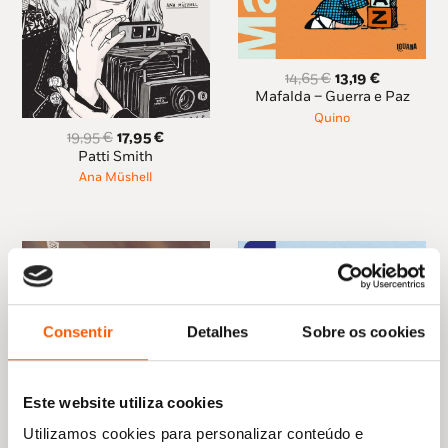
O
O
14,65
€
13,19
€
preço
preço
Mafalda – Guerra e Paz
original
atual
Quino
era:
é:
O
O
19,95
€
17,95
€
14,65 €.
13,19 €.
preço
preço
Patti Smith
original
atual
Ana Müshell
era:
é:
19,95 €.
17,95 €.
Consentir
Detalhes
Sobre os cookies
Este website utiliza cookies
Utilizamos cookies para personalizar conteúdo e