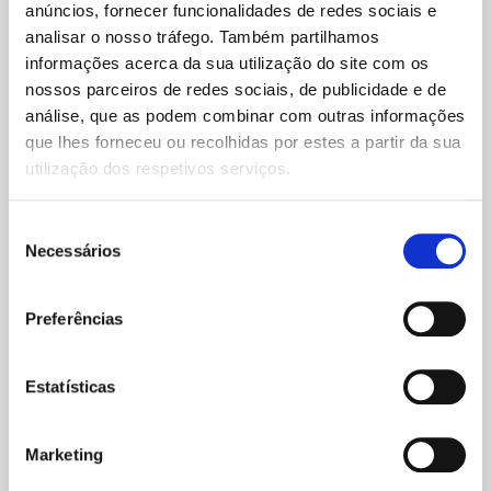
anúncios, fornecer funcionalidades de redes sociais e
O
O
14,65
€
13,19
€
preço
preço
analisar o nosso tráfego. Também partilhamos
A Pequena Filósofa
original
atual
(MAFALDA)
informações acerca da sua utilização do site com os
era:
é:
Quino
O
O
17,85
€
16,07
€
nossos parceiros de redes sociais, de publicidade e de
14,65 €.
13,19 €.
preço
preço
A Vida Oculta de Fernando
análise, que as podem combinar com outras informações
original
atual
Pessoa
era:
é:
que lhes forneceu ou recolhidas por estes a partir da sua
André F. Morgado
17,85 €.
16,07 €.
utilização dos respetivos serviços.
Seleção
Necessários
de
consentimento
Preferências
Estatísticas
Marketing
O
O
14,65
€
13,19
€
preço
preço
O
O
O que é o amor?
23,95
€
21,56
€