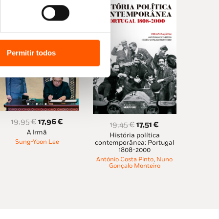
gal
çar, mas também para os que precisam de
ee PWN
Permitir todos
O
O
19,95
€
17,96
€
O
O
19,45
€
17,51
€
A Irmã
preço
preço
História política
preço
preço
Sung-Yoon Lee
contemporânea: Portugal
original
atual
original
atual
1808-2000
era:
é:
era:
é:
António Costa Pinto
,
Nuno
Gonçalo Monteiro
19,95 €.
17,96 €.
19,45 €.
17,51 €.