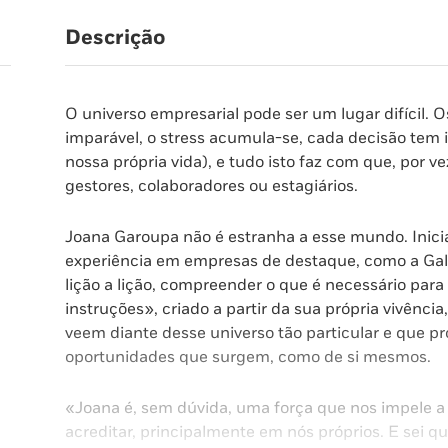
Descrição
O universo empresarial pode ser um lugar difícil. Os
imparável, o stress acumula-se, cada decisão tem
nossa própria vida), e tudo isto faz com que, por 
gestores, colaboradores ou estagiários.
Joana Garoupa não é estranha a esse mundo. Inici
experiência em empresas de destaque, como a Galp
lição a lição, compreender o que é necessário par
instruções», criado a partir da sua própria vivênci
veem diante desse universo tão particular e que p
oportunidades que surgem, como de si mesmos.
«Joana é, sem dúvida, uma força que nos impele a i
acreditar, principalmente em nós próprios. E sei qu