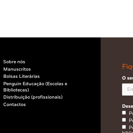
Sobre nós
Fiq
Manuscritos
Bolsas Literárias
O se
Penguin Educação (Escolas e
Bibliotecas)
Distribuição (profissionais)
Contactos
Dese
P
P
P