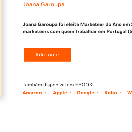
Joana Garoupa
Joana Garoupa foi eleita Marketeer do Ano em
marketeers com quem trabalhar em Portugal (
Adicionar
Quantidade
de
Manual
de
Também disponível em EBOOK:
Sobrevivência
Amazon
Apple
Google
Kobo
W
Para
o
Mundo
Corporativo