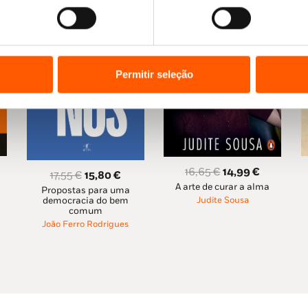
Luís Mergulhão, CEO Omnicon Media Group Portu
«Um óptimo guia não só para os que estão a come
relembrar estas temáticas» — Vera Curado, ment
Permitir seleção
O
O
16,65
€
14,99
€
O
O
17,55
€
15,80
€
ço
A arte de curar a alma
preço
preço
Propostas para uma
preço
preço
democracia do bem
Judite Sousa
al
original
atual
original
atual
comum
era:
é:
era:
é:
João Ferro Rodrigues
1 €.
16,65 €.
14,99 €.
17,55 €.
15,80 €.