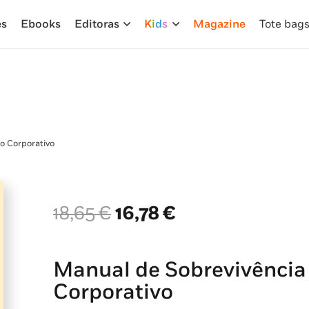
es
Ebooks
Editoras
K
i
d
s
Magazine
Tote bag
o Corporativo
O
O
18,65
€
16,78
€
preço
preço
original
atual
era:
é:
Manual de Sobrevivência
18,65 €.
16,78 €.
Corporativo