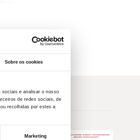
 Berço
ernando Neves de Almeida, Country President
mas acho que está bastante equilibrado: um
a pessoal.» Hugo Figueiredo, Administrador da
Sobre os cookies
s da Silva, Vice-presidente do MCA Group
-se de pessoas melhores, saber dizer não,
 sociais e analisar o nosso
te livro com a rica experiência empresarial da
rceiros de redes sociais, de
a ISCTE Business School, coautor de Mercator e
ou recolhidas por estes a
 sobreviver, pelos que dirigem as grandes
m, pois só assim serão verdadeiros líderes» —
Marketing