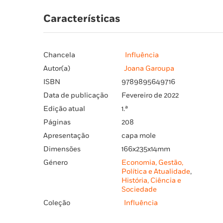
Características
Chancela
Influência
Autor(a)
Joana Garoupa
ISBN
9789895649716
Data de publicação
Fevereiro de 2022
Edição atual
1.ª
Páginas
208
Apresentação
capa mole
Dimensões
166x235x14mm
Género
Economia, Gestão,
Política e Atualidade
,
História, Ciência e
Sociedade
Coleção
Influência