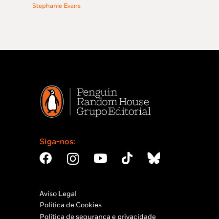
8,45 €.
7,60 €.
era:
é:
Stephanie Evans
11,95 €.
10,76 €.
Siga-nos:
Aviso Legal
Política de Cookies
Política de segurança e privacidade