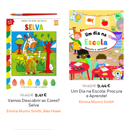
O
O
10,49
€
9,44
€
preço
preço
Um Dia na Escola: Procura
O
O
10,45
€
9,41
€
original
atual
e Aprende!
preço
preço
Vamos Descobrir as Cores?
era:
é:
Emma Munro Smith
original
atual
Selva
10,49 €.
9,44 €.
era:
é:
Emma Munro Smith
,
Alex Howe
10,45 €.
9,41 €.