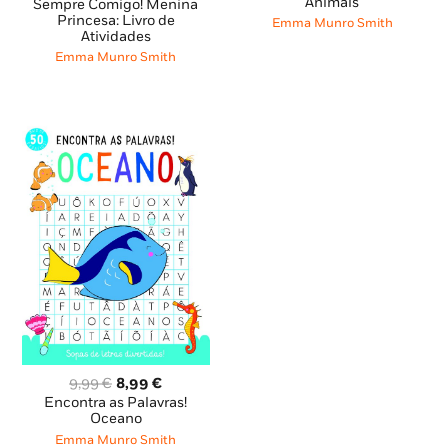
preço
preço
original
atual
Animais
Sempre Comigo! Menina
original
atual
era:
é:
Princesa: Livro de
Emma Munro Smith
Atividades
era:
é:
9,99 €.
8,99 €.
6,99 €.
6,29 €.
Emma Munro Smith
O
O
9,99
€
8,99
€
preço
preço
Encontra as Palavras!
original
atual
Oceano
era:
é:
Emma Munro Smith