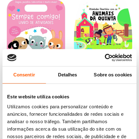
O
O
8,85
€
7,96
€
preço
preço
Atividades Divertidas com
original
atual
os Animais da Quinta
Consentir
Detalhes
Sobre os cookies
era:
é:
Emma Munro Smith
8,85 €.
7,96 €.
O
O
6,99
€
6,29
€
preço
preço
Sempre Comigo! Gatinha:
Este website utiliza cookies
original
atual
Livro de Atividades
era:
é:
Emma Munro Smith
Utilizamos cookies para personalizar conteúdo e
6,99 €.
6,29 €.
anúncios, fornecer funcionalidades de redes sociais e
analisar o nosso tráfego. Também partilhamos
informações acerca da sua utilização do site com os
nossos parceiros de redes sociais, de publicidade e de