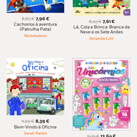
O
O
8,85
€
7,96
€
O
O
8,45
€
7,61
€
preço
preço
Cachorros à aventura
preço
preço
Lê, Cola e Brinca: Branca de
original
atual
(Patrulha Pata)
original
atual
Neve e os Sete Anões
era:
é:
Nickelodeon
era:
é:
Amanda Lott
8,85 €.
7,96 €.
8,45 €.
7,61 €.
O
O
11,99
€
8,39
€
preço
preço
Bem-Vindo à Oficina
original
atual
Sarah Parkin
O
O
15,15
€
13,64
€