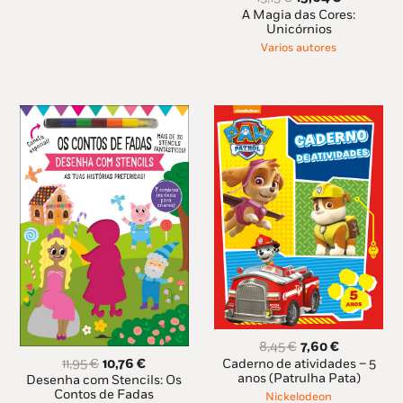
era:
é:
preço
preço
A Magia das Cores:
11,99 €.
8,39 €.
original
atual
Unicórnios
era:
é:
Varios autores
15,15 €.
13,64 €.
O
O
8,45
€
7,60
€
preço
preço
O
O
11,95
€
10,76
€
Caderno de atividades – 5
original
atual
preço
preço
anos (Patrulha Pata)
Desenha com Stencils: Os
era:
é:
original
atual
Contos de Fadas
Nickelodeon