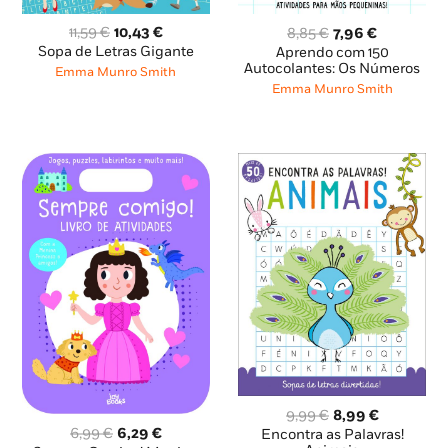
O
O
O
O
11,59
€
10,43
€
8,85
€
7,96
€
preço
preço
preço
preço
Sopa de Letras Gigante
Aprendo com 150
original
atual
original
atual
Autocolantes: Os Números
Emma Munro Smith
era:
é:
era:
é:
Emma Munro Smith
11,59 €.
10,43 €.
8,85 €.
7,96 €.
O
O
9,99
€
8,99
€
O
O
preço
preço
6,99
€
6,29
€
Encontra as Palavras!