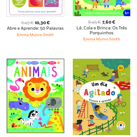
O
O
O
O
8,45
€
7,60
€
11,45
€
10,30
€
preço
preço
preço
preço
Lê, Cola e Brinca: Os Três
Abre e Aprende: 50 Palavras
original
atual
Porquinhos
original
atual
Emma Munro Smith
era:
é:
era:
é:
Emma Munro Smith
8,45 €.
7,60 €.
11,45 €.
10,30 €.