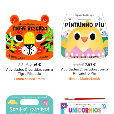
O
O
O
O
8,85
€
7,97
€
8,85
€
7,96
€
preço
preço
preço
preço
Atividades Divertidas com o
Atividades Divertidas com o
original
atual
original
atual
Pintainho Piu
Tigre Riscado
era:
é:
era:
é:
Emma Munro Smith
Emma Munro Smith
8,85 €.
7,97 €.
8,85 €.
7,96 €.