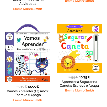
original
atual
era:
é:
Emma Munro Smith
Atividades
era:
é:
8,85 €.
7,96 €.
6,99 €.
6,29 €.
Emma Munro Smith
O
O
11,95
€
10,75
€
preço
preço
Aprender a Segurar na
original
atual
Caneta: Escreve e Apaga
O
O
13,95
€
12,55
€
era:
é:
preço
preço
Emma Munro Smith
Vamos Aprender 3-5 Anos:
11,95 €.
10,75 €.
original
atual
Escreve e Apaga
era:
é:
Emma Munro Smith
13,95 €.
12,55 €.