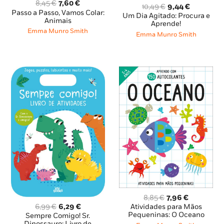
O
O
8,45
€
7,60
€
O
O
10,49
€
9,44
€
preço
preço
Passo a Passo, Vamos Colar:
preço
preço
Um Dia Agitado: Procura e
original
atual
Animais
original
atual
Aprende!
era:
é:
Emma Munro Smith
era:
é:
Emma Munro Smith
8,45 €.
7,60 €.
10,49 €.
9,44 €.
O
O
8,85
€
7,96
€
O
O
preço
preço
6,99
€
6,29
€
Atividades para Mãos
preço
preço
original
atual
Pequeninas: O Oceano
Sempre Comigo! Sr.
Dinossauro: Livro de