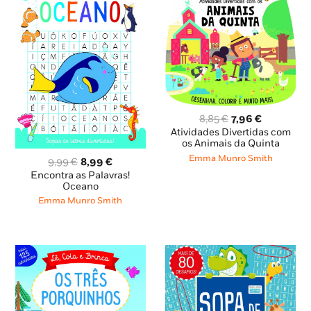
O
O
8,85
€
7,96
€
preço
preço
Atividades Divertidas com
original
atual
os Animais da Quinta
era:
é:
Emma Munro Smith
O
O
9,99
€
8,99
€
8,85 €.
7,96 €.
preço
preço
Encontra as Palavras!
original
atual
Oceano
era:
é:
Emma Munro Smith
9,99 €.
8,99 €.