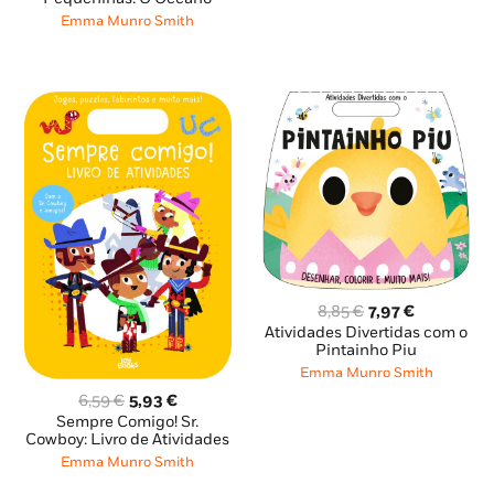
era:
é:
Emma Munro Smith
8,85 €.
7,96 €.
O
O
8,85
€
7,97
€
preço
preço
Atividades Divertidas com o
original
atual
Pintainho Piu
era:
é:
Emma Munro Smith
8,85 €.
7,97 €.
O
O
6,59
€
5,93
€
preço
preço
Sempre Comigo! Sr.
original
atual
Cowboy: Livro de Atividades
era:
é:
Emma Munro Smith
6,59 €.
5,93 €.