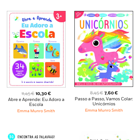
O
O
O
O
8,45
€
7,60
€
11,45
€
10,30
€
preço
preço
preço
preço
Passo a Passo, Vamos Colar:
Abre e Aprende: Eu Adoro a
original
atual
Unicórnios
original
atual
Escola
era:
é:
era:
é:
Emma Munro Smith
Emma Munro Smith
8,45 €.
7,60 €.
11,45 €.
10,30 €.