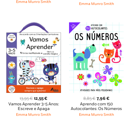
era:
é:
Emma Munro Smith
era:
é:
Emma Munro Smith
8,45 €.
7,60 €.
10,49 €.
9,44 €.
O
O
O
O
13,95
€
12,55
€
8,85
€
7,96
€
preço
preço
preço
preço
Vamos Aprender 3-5 Anos:
Aprendo com 150
original
atual
original
atual
Escreve e Apaga
Autocolantes: Os Números
era:
é:
era:
é:
Emma Munro Smith
Emma Munro Smith
13,95 €.
12,55 €.
8,85 €.
7,96 €.