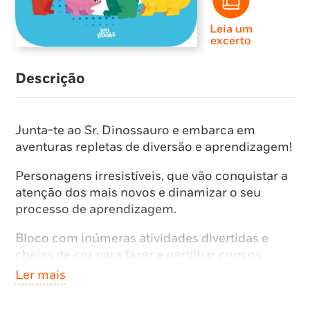
Leia um
excerto
Descrição
Junta-te ao Sr. Dinossauro e embarca em
aventuras repletas de diversão e aprendizagem!
Personagens irresistíveis, que vão conquistar a
atenção dos mais novos e dinamizar o seu
processo de aprendizagem.
Bloco com inúmeras atividades divertidas e
cheias de cor para fazer e partilhar com os
amigos e família!
Ler mais