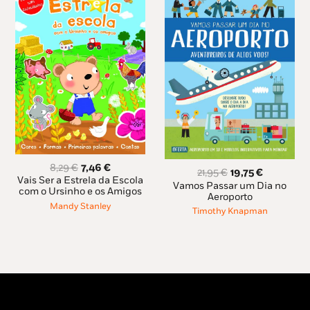
O
O
8,29
€
7,46
€
O
O
21,95
€
19,75
€
preço
preço
Vais Ser a Estrela da Escola
preço
preço
Vamos Passar um Dia no
original
atual
com o Ursinho e os Amigos
original
atual
Aeroporto
era:
é:
Mandy Stanley
era:
é:
Timothy Knapman
8,29 €.
7,46 €.
21,95 €.
19,75 €.