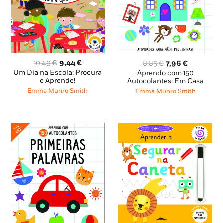
O
O
O
O
10,49
€
9,44
€
8,85
€
7,96
€
preço
preço
preço
preço
Um Dia na Escola: Procura
Aprendo com 150
original
atual
e Aprende!
original
atual
Autocolantes: Em Casa
era:
é:
era:
é:
Emma Munro Smith
Emma Munro Smith
10,49 €.
9,44 €.
8,85 €.
7,96 €.