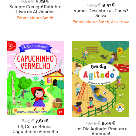
O
O
6,99
€
6,29
€
O
O
10,45
€
9,41
€
preço
preço
Sempre Comigo! Ratinho:
preço
preço
Vamos Descobrir as Cores?
original
atual
Livro de Atividades
original
atual
Selva
era:
é:
Emma Munro Smith
era:
é:
6,99 €.
6,29 €.
Emma Munro Smith
,
Alex Howe
10,45 €.
9,41 €.
O
O
8,45
€
7,60
€
O
O
10,49
€
9,44
€
preço
preço
Lê, Cola e Brinca:
preço
preço
Um Dia Agitado: Procura e
original
atual
Capuchinho Vermelho
original
atual
Aprende!