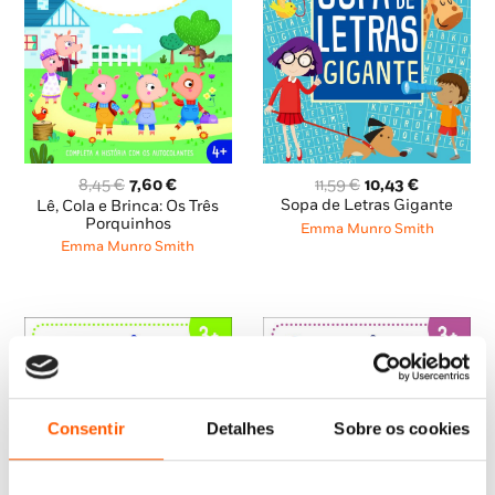
O
O
O
O
11,59
€
10,43
€
8,45
€
7,60
€
preço
preço
preço
preço
Sopa de Letras Gigante
Lê, Cola e Brinca: Os Três
original
atual
original
atual
Porquinhos
Emma Munro Smith
era:
é:
era:
é:
Emma Munro Smith
11,59 €.
10,43 €.
8,45 €.
7,60 €.
Consentir
Detalhes
Sobre os cookies