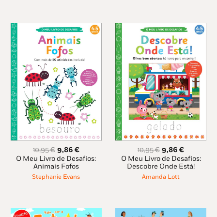
O
O
O
O
10,95
€
9,86
€
10,95
€
9,86
€
preço
preço
preço
preço
O Meu Livro de Desafios:
O Meu Livro de Desafios:
original
atual
original
atual
Animais Fofos
Descobre Onde Está!
era:
é:
era:
é:
Stephanie Evans
Amanda Lott
10,95 €.
9,86 €.
10,95 €.
9,86 €.