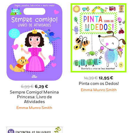
O
O
14,39
€
12,95
€
preço
preço
Pinta com os Dedos!
O
O
6,99
€
6,29
€
original
atual
Emma Munro Smith
preço
preço
Sempre Comigo! Menina
era:
é:
original
atual
Princesa: Livro de
14,39 €.
12,95 €.
Atividades
era:
é:
6,99 €.
6,29 €.
Emma Munro Smith