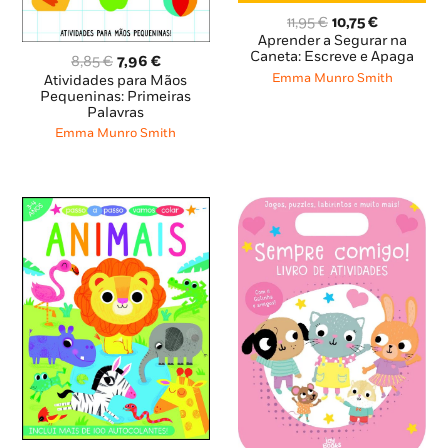
O
O
11,95
€
10,75
€
preço
preço
Aprender a Segurar na
original
atual
Caneta: Escreve e Apaga
O
O
8,85
€
7,96
€
era:
é:
preço
preço
Emma Munro Smith
Atividades para Mãos
11,95 €.
10,75 €.
original
atual
Pequeninas: Primeiras
Palavras
era:
é:
8,85 €.
7,96 €.
Emma Munro Smith