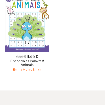
O
O
9,99
€
8,99
€
preço
preço
Encontra as Palavras!
original
atual
Animais
era:
é:
Emma Munro Smith
9,99 €.
8,99 €.