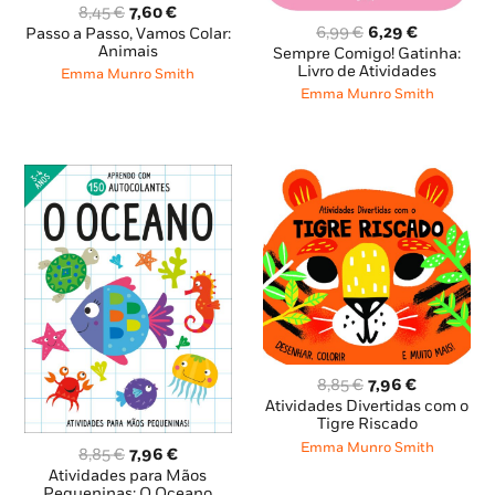
O
O
8,45
€
7,60
€
O
O
preço
preço
6,99
€
6,29
€
Passo a Passo, Vamos Colar:
preço
preço
original
atual
Animais
Sempre Comigo! Gatinha:
original
atual
era:
é:
Livro de Atividades
Emma Munro Smith
era:
é:
8,45 €.
7,60 €.
Emma Munro Smith
6,99 €.
6,29 €.
O
O
8,85
€
7,96
€
preço
preço
Atividades Divertidas com o
original
atual
Tigre Riscado
era:
é:
Emma Munro Smith
O
O
8,85
€
7,96
€
8,85 €.
7,96 €.
preço
preço
Atividades para Mãos
original
atual
Pequeninas: O Oceano