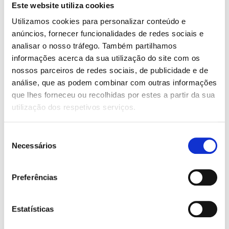
Este website utiliza cookies
Utilizamos cookies para personalizar conteúdo e
anúncios, fornecer funcionalidades de redes sociais e
analisar o nosso tráfego. Também partilhamos
O
O
O
O
11,45
€
10,30
€
11,45
€
10,30
€
informações acerca da sua utilização do site com os
preço
preço
preço
preço
Abre e Aprende: 1, 2, 3
Abre e Aprende: 50 Palavras
original
atual
original
atual
nossos parceiros de redes sociais, de publicidade e de
Emma Munro Smith
Emma Munro Smith
era:
é:
era:
é:
análise, que as podem combinar com outras informações
11,45 €.
10,30 €.
11,45 €.
10,30 €.
que lhes forneceu ou recolhidas por estes a partir da sua
utilização dos respetivos serviços.
Seleção
Necessários
de
consentimento
Preferências
O
O
8,85
€
7,96
€
Estatísticas
preço
preço
Atividades Divertidas com o
original
atual
Unicórnio Estrela