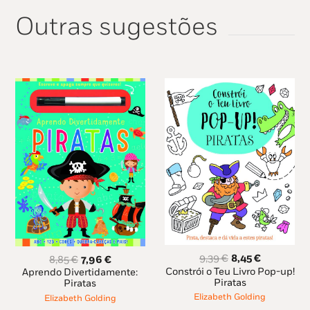
Outras sugestões
O
O
O
O
9,39
€
8,45
€
8,85
€
7,96
€
preço
preço
preço
preço
Constrói o Teu Livro Pop-up!
Aprendo Divertidamente:
original
atual
Piratas
original
atual
Piratas
era:
é:
era:
é:
Elizabeth Golding
Elizabeth Golding
9,39 €.
8,45 €.
8,85 €.
7,96 €.