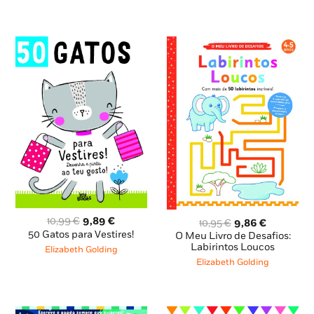
8,85 €.
7,96 €.
O
O
10,99
€
9,89
€
O
O
10,95
€
9,86
€
preço
preço
preço
preço
50 Gatos para Vestires!
O Meu Livro de Desafios:
original
atual
original
atual
Labirintos Loucos
Elizabeth Golding
era:
é:
era:
é:
Elizabeth Golding
10,99 €.
9,89 €.
10,95 €.
9,86 €.