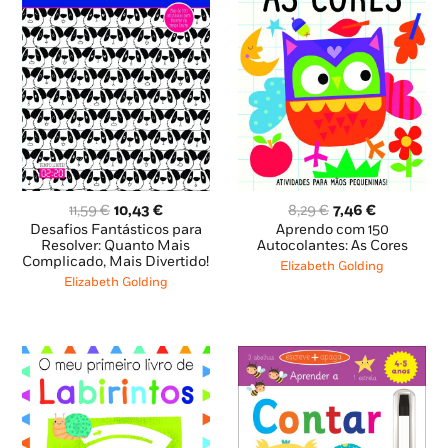
O
O
O
O
11,59
€
10,43
€
8,29
€
7,46
€
preço
preço
preço
preço
Desafios Fantásticos para
Aprendo com 150
original
atual
original
atual
Resolver: Quanto Mais
Autocolantes: As Cores
Complicado, Mais Divertido!
era:
é:
era:
é:
Elizabeth Golding
11,59 €.
10,43 €.
8,29 €.
7,46 €.
Elizabeth Golding