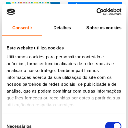
Consentir
Detalhes
Sobre os cookies
Este website utiliza cookies
Utilizamos cookies para personalizar conteúdo e
anúncios, fornecer funcionalidades de redes sociais e
analisar o nosso tráfego. Também partilhamos
O
O
8,85
€
7,96
€
O
O
11,95
€
10,75
€
informações acerca da sua utilização do site com os
preço
preço
Aprendo Divertidamente:
preço
preço
Prepara-te para a Escola!
nossos parceiros de redes sociais, de publicidade e de
original
atual
Descobre o Intruso
original
atual
Números
análise, que as podem combinar com outras informações
era:
é:
era:
é:
Elizabeth Golding
Elizabeth Golding
8,85 €.
7,96 €.
11,95 €.
10,75 €.
que lhes forneceu ou recolhidas por estes a partir da sua
utilização dos respetivos serviços.
Seleção
Necessários
de