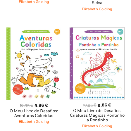
era:
é:
Elizabeth Golding
original
atual
Selva
8,79 €.
7,91 €.
era:
é:
Elizabeth Golding
11,95 €.
10,75 €.
O
O
O
O
10,95
€
9,86
€
10,95
€
9,86
€
preço
preço
preço
preço
O Meu Livro de Desafios:
O Meu Livro de Desafios:
original
atual
Criaturas Mágicas Pontinho
original
atual
Aventuras Coloridas
a Pontinho
era:
é:
era:
é:
Elizabeth Golding
10,95 €.
9,86 €.
10,95 €.
9,86 €.
Elizabeth Golding