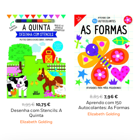
O
O
8,85
€
7,96
€
preço
preço
Aprendo com 150
O
O
11,95
€
10,75
€
original
atual
Autocolantes: As Formas
preço
preço
Desenha com Stencils: A
era:
é:
Elizabeth Golding
original
atual
Quinta
8,85 €.
7,96 €.
era:
é:
Elizabeth Golding
11,95 €.
10,75 €.