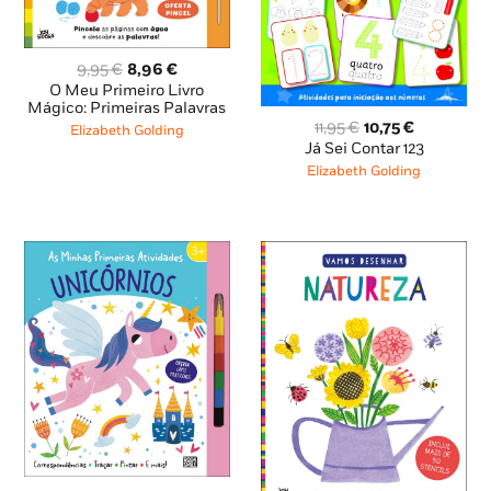
O
O
9,95
€
8,96
€
preço
preço
O Meu Primeiro Livro
original
atual
Mágico: Primeiras Palavras
O
O
era:
é:
11,95
€
10,75
€
Elizabeth Golding
preço
preço
9,95 €.
8,96 €.
Já Sei Contar 123
original
atual
Elizabeth Golding
era:
é:
11,95 €.
10,75 €.