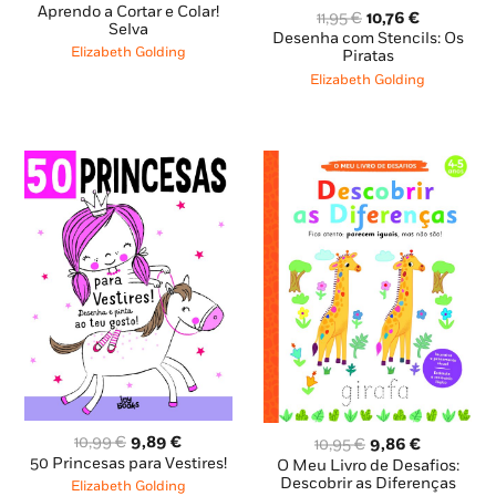
preço
preço
Aprendo a Cortar e Colar!
O
O
11,95
€
10,76
€
original
atual
Selva
preço
preço
Desenha com Stencils: Os
era:
é:
Elizabeth Golding
original
atual
Piratas
8,79 €.
7,91 €.
era:
é:
Elizabeth Golding
11,95 €.
10,76 €.
O
O
10,99
€
9,89
€
O
O
10,95
€
9,86
€
preço
preço
preço
preço
50 Princesas para Vestires!
O Meu Livro de Desafios:
original
atual
original
atual
Descobrir as Diferenças
Elizabeth Golding