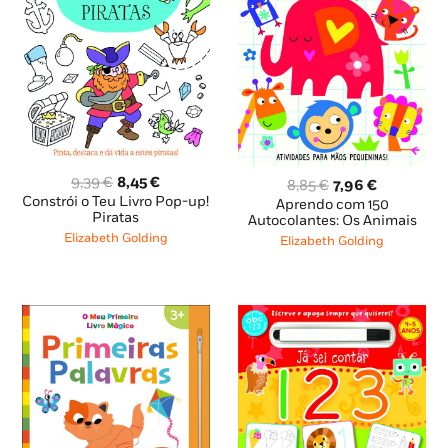
O
O
9,39
€
8,45
€
O
O
8,85
€
7,96
€
preço
preço
Constrói o Teu Livro Pop-up!
preço
preço
Aprendo com 150
original
atual
Piratas
original
atual
Autocolantes: Os Animais
era:
é:
era:
é:
Elizabeth Golding
Elizabeth Golding
9,39 €.
8,45 €.
8,85 €.
7,96 €.