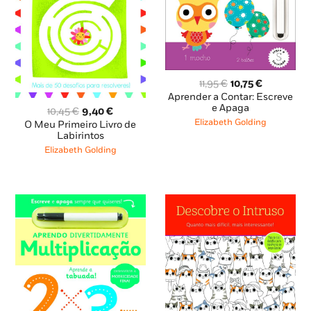
O
O
11,95
€
10,75
€
preço
preço
Aprender a Contar: Escreve
original
atual
e Apaga
O
O
10,45
€
9,40
€
era:
é:
preço
preço
Elizabeth Golding
O Meu Primeiro Livro de
11,95 €.
10,75 €.
original
atual
Labirintos
era:
é:
Elizabeth Golding
10,45 €.
9,40 €.