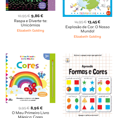
O
O
10,95
€
9,86
€
preço
preço
Raspa e Diverte-te:
O
O
14,95
€
13,45
€
original
atual
Unicórnios
preço
preço
Explosão de Cor: O Nosso
era:
é:
original
atual
Elizabeth Golding
Mundo!
10,95 €.
9,86 €.
era:
é:
Elizabeth Golding
14,95 €.
13,45 €.
O
O
9,95
€
8,96
€
preço
preço
O Meu Primeiro Livro
original
atual
Mágico: Cores