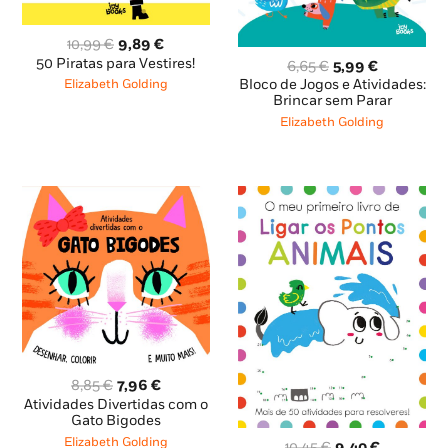
O
O
10,99
€
9,89
€
preço
preço
50 Piratas para Vestires!
O
O
6,65
€
5,99
€
original
atual
preço
preço
Bloco de Jogos e Atividades:
Elizabeth Golding
era:
é:
original
atual
Brincar sem Parar
10,99 €.
9,89 €.
era:
é:
Elizabeth Golding
6,65 €.
5,99 €.
O
O
8,85
€
7,96
€
preço
preço
Atividades Divertidas com o
original
atual
Gato Bigodes
era:
é:
Elizabeth Golding
O
O
10,45
€
9,40
€