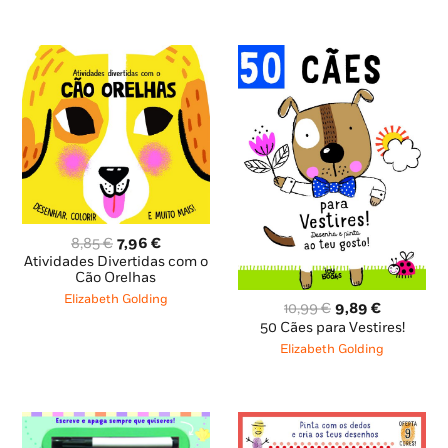
O
O
8,85
€
7,96
€
preço
preço
Atividades Divertidas com o
original
atual
Cão Orelhas
era:
é:
Elizabeth Golding
O
O
10,99
€
9,89
€
8,85 €.
7,96 €.
preço
preço
50 Cães para Vestires!
original
atual
Elizabeth Golding
era:
é:
10,99 €.
9,89 €.