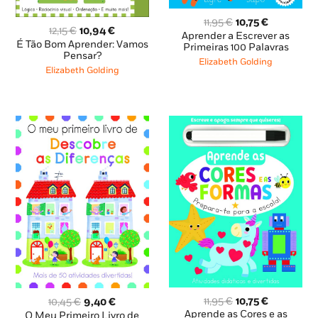
O
O
11,95
€
10,75
€
O
O
12,15
€
10,94
€
preço
preço
Aprender a Escrever as
preço
preço
É Tão Bom Aprender: Vamos
original
atual
Primeiras 100 Palavras
original
atual
Pensar?
era:
é:
Elizabeth Golding
era:
é:
Elizabeth Golding
11,95 €.
10,75 €.
12,15 €.
10,94 €.
O
O
O
O
11,95
€
10,75
€
10,45
€
9,40
€
preço
preço
preço
preço
Aprende as Cores e as
O Meu Primeiro Livro de