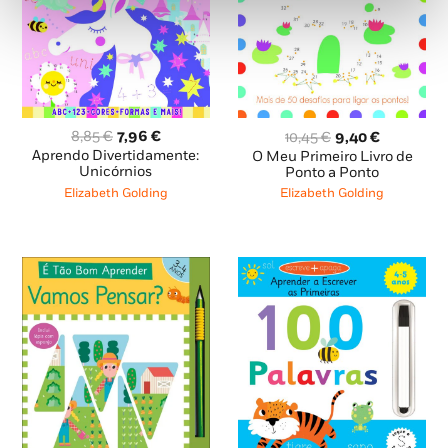
O
O
O
O
8,85
€
7,96
€
10,45
€
9,40
€
preço
preço
preço
preço
Aprendo Divertidamente:
O Meu Primeiro Livro de
original
atual
original
atual
Unicórnios
Ponto a Ponto
era:
é:
era:
é:
Elizabeth Golding
Elizabeth Golding
8,85 €.
7,96 €.
10,45 €.
9,40 €.