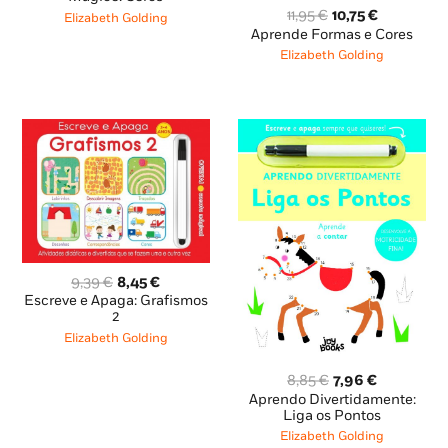
O
O
era:
é:
11,95
€
10,75
€
Elizabeth Golding
preço
preço
9,95 €.
8,96 €.
Aprende Formas e Cores
original
atual
Elizabeth Golding
era:
é:
11,95 €.
10,75 €.
O
O
9,39
€
8,45
€
preço
preço
Escreve e Apaga: Grafismos
original
atual
2
era:
é:
Elizabeth Golding
9,39 €.
8,45 €.
O
O
8,85
€
7,96
€
preço
preço
Aprendo Divertidamente:
original
atual
Liga os Pontos
era:
é:
Elizabeth Golding