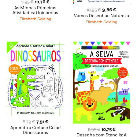
O
O
11,95
€
10,76
€
preço
preço
As Minhas Primeiras
O
O
10,95
€
9,86
€
original
atual
Atividades: Unicórnios
preço
preço
Vamos Desenhar: Natureza
era:
é:
Elizabeth Golding
original
atual
Elizabeth Golding
11,95 €.
10,76 €.
era:
é:
10,95 €.
9,86 €.
O
O
8,79
€
7,91
€
preço
preço
Aprendo a Cortar e Colar!
O
O
11,95
€
10,75
€
original
atual
Dinossauros
preço
preço
Desenha com Stencils: A