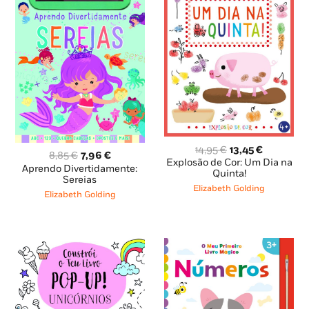
O
O
14,95
€
13,45
€
O
O
8,85
€
7,96
€
preço
preço
Explosão de Cor: Um Dia na
preço
preço
Aprendo Divertidamente:
original
atual
Quinta!
original
atual
Sereias
era:
é:
Elizabeth Golding
era:
é:
Elizabeth Golding
14,95 €.
13,45 €.
8,85 €.
7,96 €.