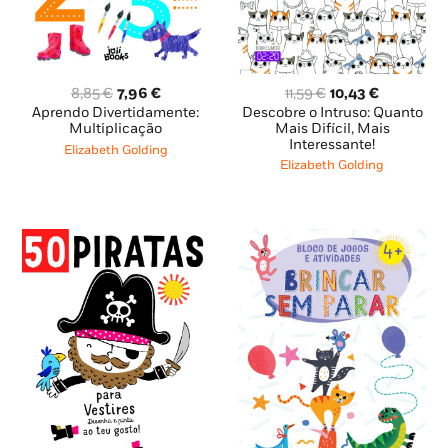
O
O
O
O
11,59
€
10,43
€
8,85
€
7,96
€
preço
preço
preço
preço
Descobre o Intruso: Quanto
Aprendo Divertidamente:
original
atual
original
atual
Mais Difícil, Mais
Multiplicação
Interessante!
era:
é:
era:
é:
Elizabeth Golding
11,59 €.
10,43 €.
8,85 €.
7,96 €.
Elizabeth Golding