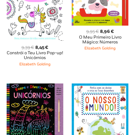
O
O
9,95
€
8,96
€
preço
preço
O Meu Primeiro Livro
original
atual
Mágico: Números
O
O
era:
é:
9,39
€
8,45
€
Elizabeth Golding
preço
preço
9,95 €.
8,96 €.
Constrói o Teu Livro Pop-up!
original
atual
Unicórnios
era:
é:
Elizabeth Golding
9,39 €.
8,45 €.