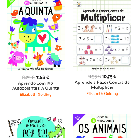
O
O
11,95
€
10,75
€
O
O
8,29
€
7,46
€
preço
preço
preço
preço
Aprende a Fazer Contas de
Aprendo com 150
original
atual
Multiplicar
original
atual
Autocolantes: A Quinta
era:
é:
era:
é:
Elizabeth Golding
Elizabeth Golding
11,95 €.
10,75 €.
8,29 €.
7,46 €.