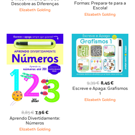
original
atual
Formas: Prepara-te para a
original
atual
Descobre as Diferenças
Escola!
era:
é:
era:
é:
Elizabeth Golding
11,95 €.
10,75 €.
10,45 €.
9,40 €.
Elizabeth Golding
O
O
9,39
€
8,45
€
preço
preço
Escreve e Apaga: Grafismos
original
atual
1
era:
é:
Elizabeth Golding
9,39 €.
8,45 €.
O
O
8,85
€
7,96
€
preço
preço
Aprendo Divertidamente:
original
atual
Números
era:
é:
Elizabeth Golding
8,85 €.
7,96 €.